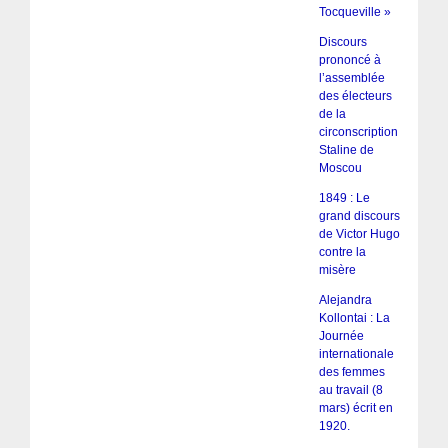
Tocqueville »
Discours
prononcé à
l’assemblée
des électeurs
de la
circonscription
Staline de
Moscou
1849 : Le
grand discours
de Victor Hugo
contre la
misère
Alejandra
Kollontai : La
Journée
internationale
des femmes
au travail (8
mars) écrit en
1920.