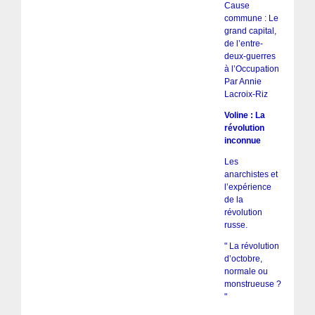
Cause
commune : Le
grand capital,
de l’entre-
deux-guerres
à l’Occupation
Par Annie
Lacroix-Riz
Voline : La
révolution
inconnue
Les
anarchistes et
l’expérience
de la
révolution
russe.
" La révolution
d’octobre,
normale ou
monstrueuse ?
"