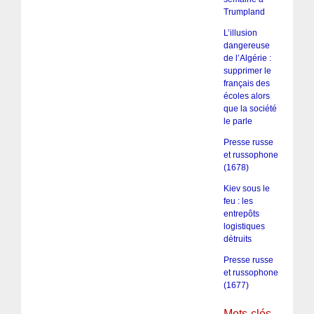
Trumpland
L’illusion
dangereuse
de l’Algérie :
supprimer le
français des
écoles alors
que la société
le parle
Presse russe
et russophone
(1678)
Kiev sous le
feu : les
entrepôts
logistiques
détruits
Presse russe
et russophone
(1677)
Mots-clés