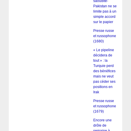
saoudite-
Pakistan ne se
limite pas à un
simple accord
sur le papier
Presse russe
et russophone
(1680)
« Le pipeline
décidera de
tout » : la
Turquie perd
des bénéfices
mais ne veut
pas céder ses
positions en
Irak
Presse russe
et russophone
(1679)
Encore une
drôle de
semaine à