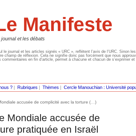
Le Manifeste
 journal et les débats
l le journal et les articles signés « URC », reflètent l’avis de l’URC. Sinon les
re champ de réflexion. Cela ne signifie donc pas forcément que nous approuvio
 commentaires en fin d’article, permet à chacune et chacun de s’exprimer et 
nous ?
|
Rubriques
|
Thèmes
|
Cercle Manouchian : Université popu
Mondiale accusée de complicité avec la torture (…)
le Mondiale accusée de
ture pratiquée en Israël