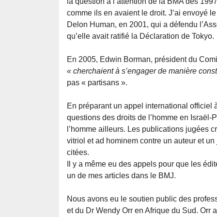
la question à l’attention de la BMA dès 199
comme ils en avaient le droit. J’ai envoyé
Delon Human, en 2001, qui a défendu l’Asso
qu’elle avait ratifié la Déclaration de Tokyo.
En 2005, Edwin Borman, président du Comité 
« cherchaient à s’engager de manière const
pas « partisans ».
En préparant un appel international officie
questions des droits de l’homme en Israël-Pal
l’homme ailleurs. Les publications jugées c
vitriol et ad hominem contre un auteur et un
citées.
Il y a même eu des appels pour que les édi
un de mes articles dans le BMJ.
Nous avons eu le soutien public des profe
et du Dr Wendy Orr en Afrique du Sud. Orr av