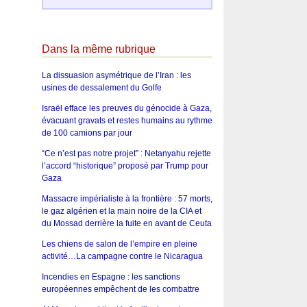
Dans la même rubrique
La dissuasion asymétrique de l’Iran : les
usines de dessalement du Golfe
Israël efface les preuves du génocide à Gaza,
évacuant gravats et restes humains au rythme
de 100 camions par jour
“Ce n’est pas notre projet” : Netanyahu rejette
l’accord “historique” proposé par Trump pour
Gaza
Massacre impérialiste à la frontière : 57 morts,
le gaz algérien et la main noire de la CIA et
du Mossad derrière la fuite en avant de Ceuta
Les chiens de salon de l’empire en pleine
activité…La campagne contre le Nicaragua
Incendies en Espagne : les sanctions
européennes empêchent de les combattre