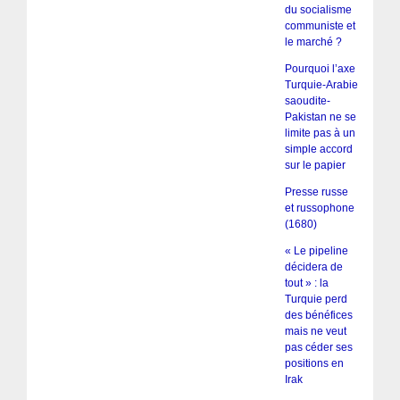
du socialisme
communiste et
le marché ?
Pourquoi l’axe
Turquie-Arabie
saoudite-
Pakistan ne se
limite pas à un
simple accord
sur le papier
Presse russe
et russophone
(1680)
« Le pipeline
décidera de
tout » : la
Turquie perd
des bénéfices
mais ne veut
pas céder ses
positions en
Irak