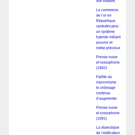
son histoire
Le commerce
de l’or en
République
centrafricaine :
un système
hybride mêlant
pouvoir et
métal précieux
Presse russe
et russophone
(1682)
Faillite du
macronisme :
le chômage
continue
d’augmenter
Presse russe
et russophone
(1681)
La dialectique
de l’édification