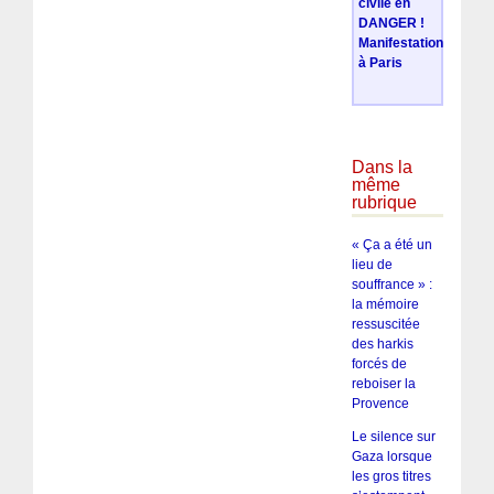
civile en
DANGER !
Manifestation
à Paris
Dans la
même
rubrique
« Ça a été un
lieu de
souffrance » :
la mémoire
ressuscitée
des harkis
forcés de
reboiser la
Provence
Le silence sur
Gaza lorsque
les gros titres