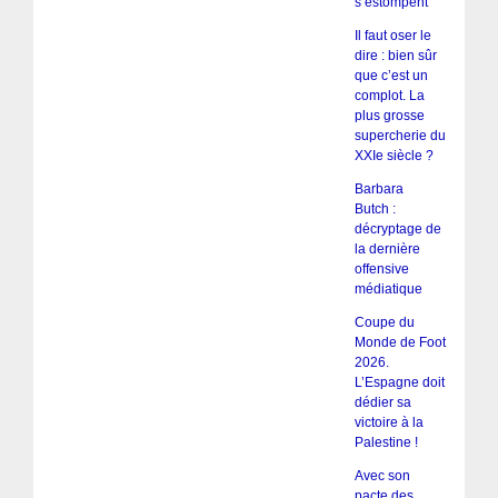
s’estompent
Il faut oser le
dire : bien sûr
que c’est un
complot. La
plus grosse
supercherie du
XXIe siècle ?
Barbara
Butch :
décryptage de
la dernière
offensive
médiatique
Coupe du
Monde de Foot
2026.
L’Espagne doit
dédier sa
victoire à la
Palestine !
Avec son
pacte des