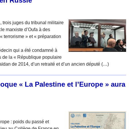
 en Russie
 trois juges du tribunal militaire
le marxiste d’Oufa à des
« terrorisme » et « préparation
édecin qui a été condamné à
 de la « République populaire
ïdan de 2014, d’un retraité et d’un ancien député (…)
loque « La Palestine et l’Europe » aura
urope : poids du passé et
lieu au Collège de France en