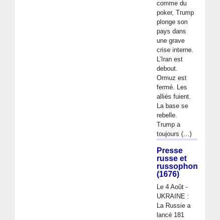
comme du
poker, Trump
plonge son
pays dans
une grave
crise interne.
L’Iran est
debout.
Ormuz est
fermé. Les
alliés fuient.
La base se
rebelle.
Trump a
toujours (…)
Presse
russe et
russophone
(1676)
Le 4 Août -
UKRAINE :
La Russie a
lancé 181