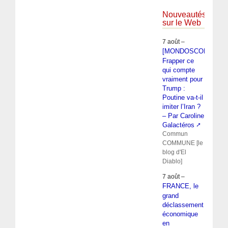
Nouveautés
sur le Web
7 août –
[MONDOSCOPIE]
Frapper ce
qui compte
vraiment pour
Trump :
Poutine va-t-il
imiter l’Iran ?
– Par Caroline
Galactéros
Commun
COMMUNE [le
blog d'El
Diablo]
7 août –
FRANCE, le
grand
déclassement
économique
en