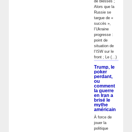
de blessés ;
Alors que la
Russie se
targue de «
succès »,
l’Ukraine
progresse :
point de
situation de
l’ISW sur le
front ; Le (…)
Trump, le
poker
perdant,
ou
comment
la guerre
en Iran a
brisé le
mythe
américain
À force de
jouer la
politique