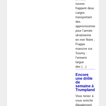
russes
frappent deux
cargos
transportant
des
approvisionnements
pour l’armée
ukrainienne
en mer Noire ;
Frappe
massive sur
Soumy :
l’ennemi
largue
des (…)
Encore
une drôle
de
semaine à
Trumpland
Vous tenez à
vous enrichir
illégalement