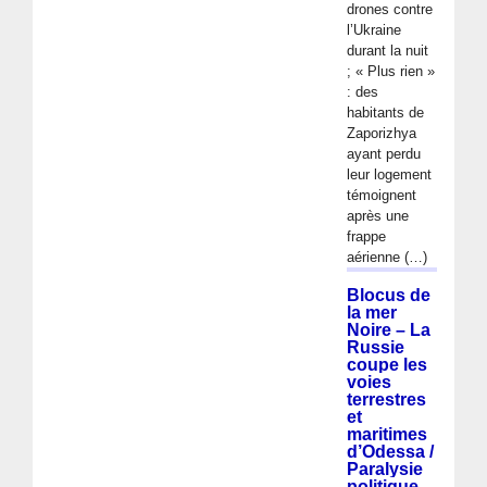
drones contre
l’Ukraine
durant la nuit
; « Plus rien »
: des
habitants de
Zaporizhya
ayant perdu
leur logement
témoignent
après une
frappe
aérienne (…)
Blocus de
la mer
Noire – La
Russie
coupe les
voies
terrestres
et
maritimes
d’Odessa /
Paralysie
politique