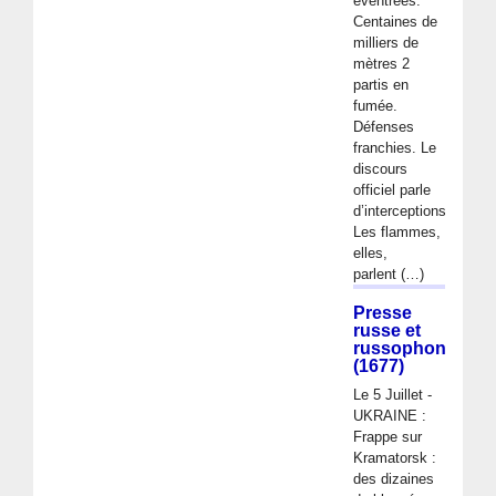
éventrées.
Centaines de
milliers de
mètres 2
partis en
fumée.
Défenses
franchies. Le
discours
officiel parle
d’interceptions.
Les flammes,
elles,
parlent (…)
Presse
russe et
russophone
(1677)
Le 5 Juillet -
UKRAINE :
Frappe sur
Kramatorsk :
des dizaines