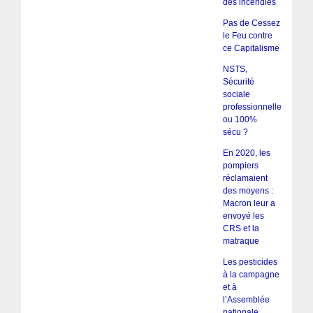
des incendies
Pas de Cessez
le Feu contre
ce Capitalisme
NSTS,
Sécurité
sociale
professionnelle
ou 100%
sécu ?
En 2020, les
pompiers
réclamaient
des moyens :
Macron leur a
envoyé les
CRS et la
matraque
Les pesticides
à la campagne
et à
l’Assemblée
nationale