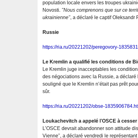
population locale envers les troupes ukrain
Novosti.
"Nous comprenons que sur ce territ
ukrainienne"
, a déclaré le captif Oleksandr
Russie
https://ria.ru/20221202/peregovory-183583
Le Kremlin a qualifié les conditions de 
Le Kremlin juge inacceptables les condition
des négociations avec la Russie, a déclaré l
souligné que le Kremlin n’était pas prêt pour
sûr.
https://ria.ru/20221202/obse-1835906784.h
Loukachevitch a appelé l’OSCE à cesser 
L’OSCE devrait abandonner son attitude discr
Vienne", a déclaré vendredi le représentan