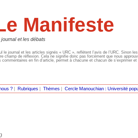
Le Manifeste
 journal et les débats
l le journal et les articles signés « URC », reflètent l’avis de l’URC. Sinon les
re champ de réflexion. Cela ne signifie donc pas forcément que nous approuvio
 commentaires en fin d’article, permet à chacune et chacun de s’exprimer et 
nous ?
|
Rubriques
|
Thèmes
|
Cercle Manouchian : Université popu
)