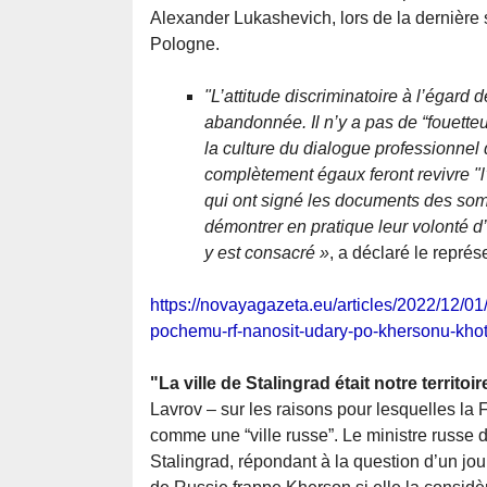
Alexander Lukashevich, lors de la dernière
Pologne.
"L’attitude discriminatoire à l’égard 
abandonnée. Il n’y a pas de “fouetteu
la culture du dialogue professionnel 
complètement égaux feront revivre "l’
qui ont signé les documents des som
démontrer en pratique leur volonté d’ê
y est consacré »
, a déclaré le repré
https://novayagazeta.eu/articles/2022/12/01/i
pochemu-rf-nanosit-udary-po-khersonu-kho
"La ville de Stalingrad était notre territoir
Lavrov – sur les raisons pour lesquelles la 
comme une “ville russe”. Le ministre russe 
Stalingrad, répondant à la question d’un jou