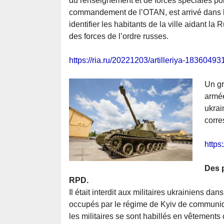
du renseignement et de forces spéciales po
commandement de l’OTAN, est arrivé dans la
identifier les habitants de la ville aidant la
des forces de l’ordre russes.
https://ria.ru/20221203/artilleriya-18360493
Un gr
armée
ukrai
corre
https
Des p
RPD.
Il était interdit aux militaires ukrainiens da
occupés par le régime de Kyiv de communiqu
les militaires se sont habillés en vêtements c