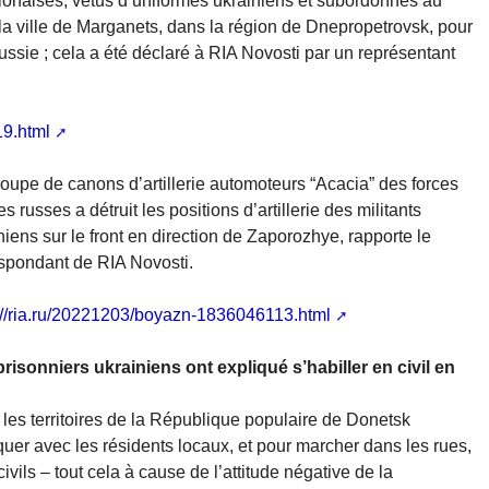
lonaises, vêtus d’uniformes ukrainiens et subordonnés au
 ville de Marganets, dans la région de Dnepropetrovsk, pour
 Russie ; cela a été déclaré à RIA Novosti par un représentant
19.html
oupe de canons d’artillerie automoteurs “Acacia” des forces
s russes a détruit les positions d’artillerie des militants
niens sur le front en direction de Zaporozhye, rapporte le
spondant de RIA Novosti.
://ria.ru/20221203/boyazn-1836046113.html
risonniers ukrainiens ont expliqué s’habiller en civil en
ns les territoires de la République populaire de Donetsk
er avec les résidents locaux, et pour marcher dans les rues,
ivils – tout cela à cause de l’attitude négative de la