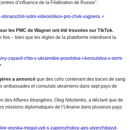
 centres d’influence de la Fédération de Russie".
k-obnaruzhili-sotni-videorolikov-pro-chvk-vagnera
sur les PMC de Wagner ont été trouvées sur TikTok.
e fois – bien que les règles de la plateforme interdisent la
ny-zayavil-chto-v-ukrainskie-posolstva-i-konsulstva-v-semi-
angères a annoncé
que des colis contenant des traces de sang
ux ambassades et consulats ukrainiens dans sept pays de
ien des Affaires étrangères, Oleg Nikolenko, a déclaré que de
es missions diplomatiques de l’Ukraine dans plusieurs pays
yskie-voyska-mogut-uyti-s-zaporozhskoy-aes-utverzhdayut-