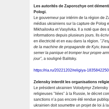
Les autorités de Zaporozhye ont démenti le
Pologi.
Le gouverneur par intérim de la région de Z
médias ukrainiens sur la capture de Polog e
Mikhailovka et Vasylivka. Il a noté que des 
informations depuis plusieurs jours. Ils éc
en électricité et en eau dans la région.
"J’e
de la machine de propagande de Kyiv, travaill
semer la panique et tromper leur propre arm
jour",
a souligné Balitsky.
https://ria.ru/20221202/religiya-1835842250
Zelensky interdit les organisations religi
Le président ukrainien Volodymyr Zelensky a
religieuses "liées" à la Russie, le décret cor
sanctions n’a pas encore été rendue publiqu
ukrainien doit soumettre un projet de loi à l