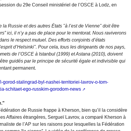
 session du 29e Conseil ministériel de l’OSCE à Lodz, en
de la Russie et des autres États "à l’est de Vienne" doit être
rs” ici, il n’y a pas de place pour le mentorat. Nous raviverons
dans le respect mutuel. Des efforts conjoints d’états
esprit d’Helsinki". Pour cela, tous les dirigeants de nos pays,
mets de l’OSCE à Istanbul (1999) et Astana (2010), doivent
tre guidés par le principe de sécurité égale et indivisible qui
sentant permanent.
-gorod-stalingrad-byl-nashei-territoriei-lavrov-o-tom-
tia-schitaet-ego-russkim-gorodom-news
e."
Fédération de Russie frappe à Kherson, bien qu’il la considère
des Affaires étrangères, Sergueï Lavrov, a comparé Kherson à
rnaliste de l’AP sur les raisons pour lesquelles la Fédération