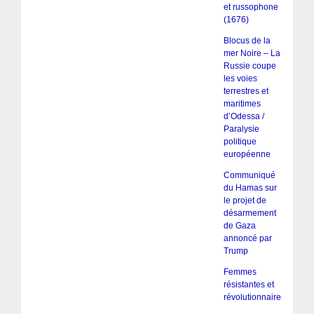
et russophone
(1676)
Blocus de la
mer Noire – La
Russie coupe
les voies
terrestres et
maritimes
d’Odessa /
Paralysie
politique
européenne
Communiqué
du Hamas sur
le projet de
désarmement
de Gaza
annoncé par
Trump
Femmes
résistantes et
révolutionnaires