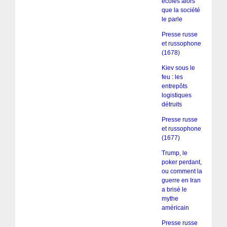
écoles alors
que la société
le parle
Presse russe
et russophone
(1678)
Kiev sous le
feu : les
entrepôts
logistiques
détruits
Presse russe
et russophone
(1677)
Trump, le
poker perdant,
ou comment la
guerre en Iran
a brisé le
mythe
américain
Presse russe