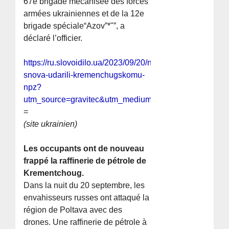
67e brigade mécanisée des forces
armées ukrainiennes et de la 12e
brigade spéciale“Azov”*"”, a
déclaré l’officier.
https://ru.slovoidilo.ua/2023/09/20/novost/bezopasnost/o
snova-udarili-kremenchugskomu-
npz?
utm_source=gravitec&utm_medium=push&utm_campai
=
(site ukrainien)
Les occupants ont de nouveau
frappé la raffinerie de pétrole de
Krementchoug.
Dans la nuit du 20 septembre, les
envahisseurs russes ont attaqué la
région de Poltava avec des
drones. Une raffinerie de pétrole à