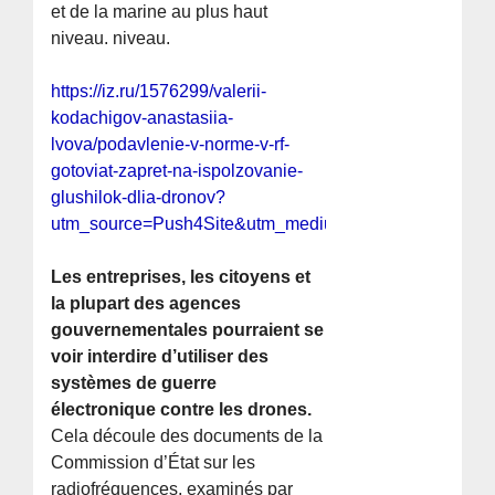
et de la marine au plus haut
niveau. niveau.
https://iz.ru/1576299/valerii-
kodachigov-anastasiia-
lvova/podavlenie-v-norme-v-rf-
gotoviat-zapret-na-ispolzovanie-
glushilok-dlia-dronov?
utm_source=Push4Site&utm_medium=notification&utm
Les entreprises, les citoyens et
la plupart des agences
gouvernementales pourraient se
voir interdire d’utiliser des
systèmes de guerre
électronique contre les drones.
Cela découle des documents de la
Commission d’État sur les
radiofréquences, examinés par