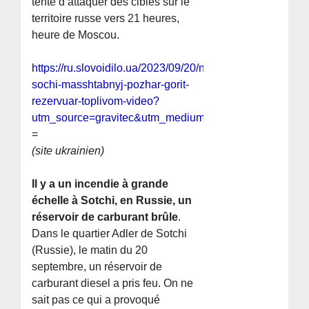
tenté d’attaquer des cibles sur le
territoire russe vers 21 heures,
heure de Moscou.
https://ru.slovoidilo.ua/2023/09/20/novost/obshhestvo/ro
sochi-masshtabnyj-pozhar-gorit-
rezervuar-toplivom-video?
utm_source=gravitec&utm_medium=push&utm_campai
=
(site ukrainien)
Il y a un incendie à grande
échelle à Sotchi, en Russie, un
réservoir de carburant brûle
.
Dans le quartier Adler de Sotchi
(Russie), le matin du 20
septembre, un réservoir de
carburant diesel a pris feu. On ne
sait pas ce qui a provoqué