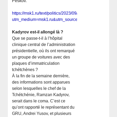
Peskov.
https://msk1.ru/text/politics/2023/09/19/72720590/?
utm_medium=msk1.ru&utm_source=push&utm_content
Kadyrov est-il allongé là ?
Que se passe-t-il à l’hôpital
clinique central de l’administration
présidentielle, où ils ont remarqué
un groupe de voitures avec des
plaques d’immatriculation
tchétchènes ?
À la fin de la semaine dernière,
des informations sont apparues
selon lesquelles le chef de la
Tchétchénie, Ramzan Kadyrov,
serait dans le coma. C’est ce
qu’ont rapporté le représentant du
GRU, Andrei Yusov, et plusieurs