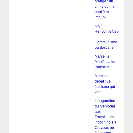
orange : un
crime qui ne
peut être
impuni.
Ivry :
Rencontre/débat
-
Communisme
ou Barbarie
Marseille :
Manifestation
Palestine
Marseille
débat : Le
fascisme qui
vient
Inauguration
du Mémorial
aux
Travailleurs
indochinois à
Creysse, en