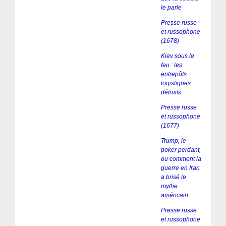
le parle
Presse russe
et russophone
(1678)
Kiev sous le
feu : les
entrepôts
logistiques
détruits
Presse russe
et russophone
(1677)
Trump, le
poker perdant,
ou comment la
guerre en Iran
a brisé le
mythe
américain
Presse russe
et russophone