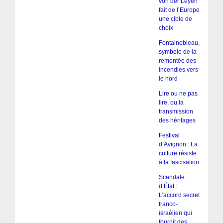
von der Leyen
fait de l’Europe
une cible de
choix
Fontainebleau,
symbole de la
remontée des
incendies vers
le nord
Lire ou ne pas
lire, ou la
transmission
des héritages
Festival
d’Avignon : La
culture résiste
à la fascisation
Scandale
d’État :
L’accord secret
franco-
israélien qui
fournit des