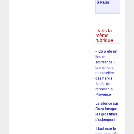
à Paris
Dans la
même
rubrique
« Ça a été un
lieu de
souffrance » :
la mémoire
ressuscitée
des harkis
forcés de
reboiser la
Provence
Le silence sur
Gaza lorsque
les gros titres
s’estompent
Il faut oser le