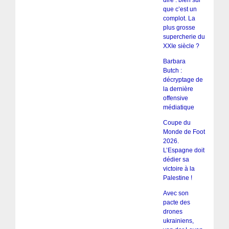
dire : bien sûr
que c’est un
complot. La
plus grosse
supercherie du
XXIe siècle ?
Barbara
Butch :
décryptage de
la dernière
offensive
médiatique
Coupe du
Monde de Foot
2026.
L’Espagne doit
dédier sa
victoire à la
Palestine !
Avec son
pacte des
drones
ukrainiens,