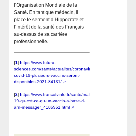
l’Organisation Mondiale de la
Santé. En tant que médecin, il
place le serment d’Hippocrate et
l’intérêt de la santé des Français
au-dessus de sa carrière
professionnelle.
[
1
]
https://www.futura-
sciences.com/sante/actualites/coronavirus-
covid-19-plusieurs-vaccins-seront-
disponibles-2021-84131/
[
2
]
https://www.francetvinfo.fr/sante/maladie/coronavirus/vaccin
19-qu-est-ce-qu-un-vaccin-a-base-d-
arn-messager_4185951.html