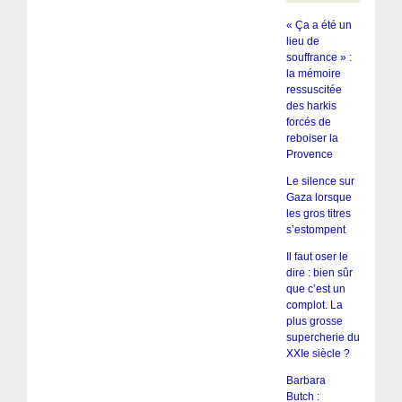
« Ça a été un
lieu de
souffrance » :
la mémoire
ressuscitée
des harkis
forcés de
reboiser la
Provence
Le silence sur
Gaza lorsque
les gros titres
s’estompent
Il faut oser le
dire : bien sûr
que c’est un
complot. La
plus grosse
supercherie du
XXIe siècle ?
Barbara
Butch :