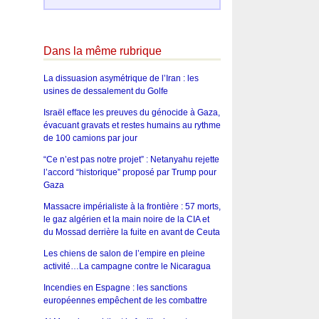
Dans la même rubrique
La dissuasion asymétrique de l’Iran : les
usines de dessalement du Golfe
Israël efface les preuves du génocide à Gaza,
évacuant gravats et restes humains au rythme
de 100 camions par jour
“Ce n’est pas notre projet” : Netanyahu rejette
l’accord “historique” proposé par Trump pour
Gaza
Massacre impérialiste à la frontière : 57 morts,
le gaz algérien et la main noire de la CIA et
du Mossad derrière la fuite en avant de Ceuta
Les chiens de salon de l’empire en pleine
activité…La campagne contre le Nicaragua
Incendies en Espagne : les sanctions
européennes empêchent de les combattre