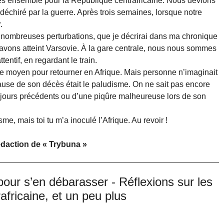
 ensemble pour la République centrafricaine. Nous devions
déchiré par la guerre. Après trois semaines, lorsque notre
.
nombreuses perturbations, que je décrirai dans ma chronique
 avons atteint Varsovie. À la gare centrale, nous nous sommes
attentif, en regardant le train.
le moyen pour retourner en Afrique. Mais personne n’imaginait
 cause de son décès était le paludisme. On ne sait pas encore
séjours précédents ou d’une piqûre malheureuse lors de son
me, mais toi tu m’a inoculé l’Afrique. Au revoir !
rédaction de « Trybuna »
 pour s’en débarasser - Réflexions sur les
africaine, et un peu plus