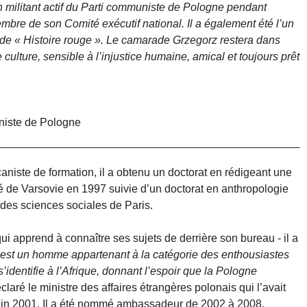
 un militant actif du Parti communiste de Pologne pendant
embre de son Comité exécutif national. Il a également été l’un
n de « Histoire rouge ». Le camarade Grzegorz restera dans
ture, sensible à l’injustice humaine, amical et toujours prêt
niste de Pologne
icaniste de formation, il a obtenu un doctorat en rédigeant une
ité de Varsovie en 1997 suivie d’un doctorat en anthropologie
 des sciences sociales de Paris.
ui apprend à connaître ses sujets de derrière son bureau - il a
’est un homme appartenant à la catégorie des enthousiastes
’identifie à l’Afrique, donnant l’espoir que la Pologne
éclaré le ministre des affaires étrangères polonais qui l’avait
n 2001. Il a été nommé ambassadeur de 2002 à 2008,