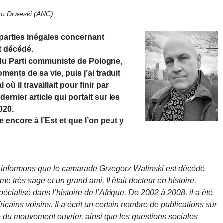
no Drweski (ANC)
parties inégales concernant
t décédé.
 du Parti communiste de Pologne,
ments de sa vie, puis j’ai traduit
l où il travaillait pour finir par
ernier article qui portait sur les
020.
e encore à l’Est et que l’on peut y
s informons que le camarade Grzegorz Walinski est décédé
me très sage et un grand ami. Il était docteur en histoire,
spécialisé dans l’histoire de l’Afrique. De 2002 à 2008, il a été
cains voisins. Il a écrit un certain nombre de publications sur
re du mouvement ouvrier, ainsi que les questions sociales