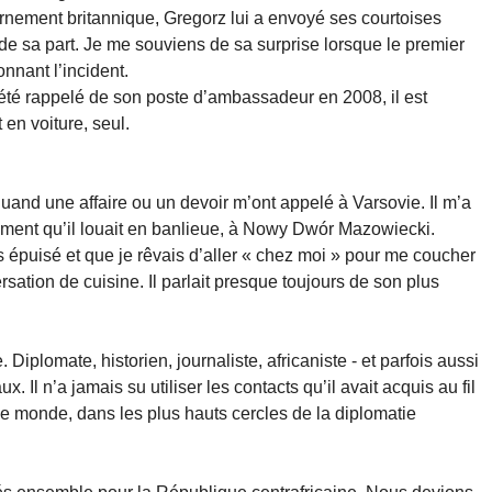
nement britannique, Gregorz lui a envoyé ses courtoises
on de sa part. Je me souviens de sa surprise lorsque le premier
nnant l’incident.
été rappelé de son poste d’ambassadeur en 2008, il est
 en voiture, seul.
 quand une affaire ou un devoir m’ont appelé à Varsovie. Il m’a
ment qu’il louait en banlieue, à Nowy Dwór Mazowiecki.
s épuisé et que je rêvais d’aller « chez moi » pour me coucher
rsation de cuisine. Il parlait presque toujours de son plus
e. Diplomate, historien, journaliste, africaniste - et parfois aussi
 Il n’a jamais su utiliser les contacts qu’il avait acquis au fil
s le monde, dans les plus hauts cercles de la diplomatie