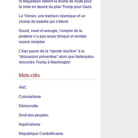
Al Mayadeen obtient la feuille de route pour
la mise en œuvre du plan Trump pour Gaza
Le Yémen, une trahison islamique et un
champ de bataille qui s’étend
Sourd, muet et aveugle, l’empire de la
piraterie n’a pas assez trinqué et semble
vouloir rempiler
L’Iran passe de la “riposte réactive” à la
“dissuasion préventive” alors que Netanyahu
rencontre Trump à Washington
Mots-clés
ANC
Colonialisme
Démocratie
Droit des peuples
Impérialisme
République Centrafricaine