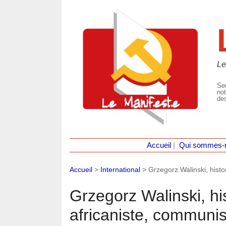
Le
Seu
not
des
Accueil
|
Qui sommes-
Accueil
>
International
>
Grzegorz Walinski, histor
Grzegorz Walinski, his
africaniste, communis