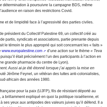
eur détermination à poursuivre la campagne BDS, même
 d’audience en raison des restrictions Covid.
 et de limpidité face à l’agressivité des parties civiles.
e président du Collectif Palestine 69, un collectif créé au
 de partis, syndicats et associations, partie prenante depuis
le témoin le plus approprié qui soit concernant les « faits »
te
www.europalestine.com
d’une action sur le thème
« Teva
uisqu’il était précisément l’un des participants à l’action en
 une grande pharmacie du centre de Lyon).
ment. Aussi ai-je été étonné lorsque j’ai appris la mise en
jouté Jérôme Feynel, un vétéran des luttes anti-colonialistes,
sud-africain des années 1980.
française pour la paix (UJFP), fils de résistant déporté au
 brillamment expliqué en quoi la politique israélienne, et
à ses yeux aux antipodes des valeurs juives qu’il défend. Il a