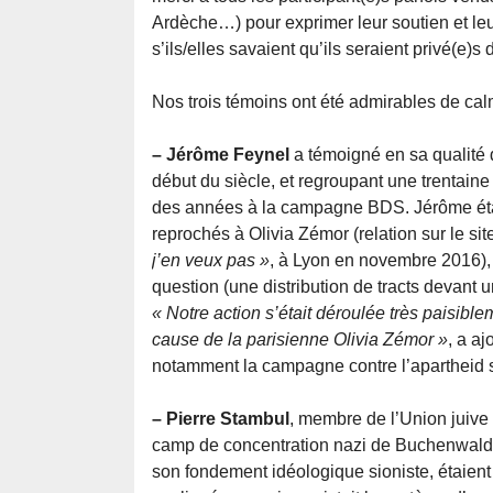
Ardèche…) pour exprimer leur soutien et l
s’ils/elles savaient qu’ils seraient privé(e)s
Nos trois témoins ont été admirables de calme
– Jérôme Feynel
a témoigné en sa qualité d
début du siècle, et regroupant une trentaine
des années à la campagne BDS. Jérôme était 
reprochés à Olivia Zémor (relation sur le si
j’en veux pas »
, à Lyon en novembre 2016), p
question (une distribution de tracts devant
« Notre action s’était déroulée très paisible
cause de la parisienne Olivia Zémor »
, a a
notamment la campagne contre l’apartheid 
– Pierre Stambul
, membre de l’Union juive 
camp de concentration nazi de Buchenwald, a
son fondement idéologique sioniste, étaient 