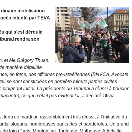
rdinaire mobilisation
procès intenté par TEVA
s qui s’est déroulé
tribunal rendra son
, et Me Grégory Thuan,
 de manière détaillée
nce, en force, des officines pro-israéliennes (BNVCA, Avocats
qui se sont constituées en dernière minute parties civiles
 plaignant initial. La présidente du Tribunal a réussi à boucler
hacun(e), ce qui n’était pas évident ! »
, a déclaré Olivia
st tenu ce mardi un rassemblement très réussi, à l’initiative du
chants, slogans, nombreuses pancartes et banderoles. Un grand
 de loin (Paris, Montpellier, Toulouse, Mulhouse, Alfortville,