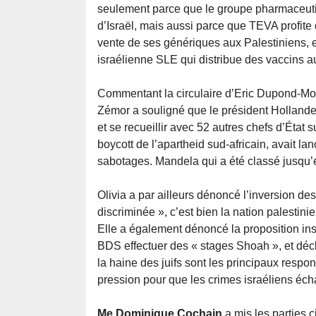
seulement parce que le groupe pharmaceutiq
d’Israël, mais aussi parce que TEVA profite 
vente de ses génériques aux Palestiniens, et 
israélienne SLE qui distribue des vaccins a
Commentant la circulaire d’Eric Dupond-Mor
Zémor a souligné que le président Hollande 
et se recueillir avec 52 autres chefs d’État
boycott de l’apartheid sud-africain, avait la
sabotages. Mandela qui a été classé jusqu’
Olivia a par ailleurs dénoncé l’inversion des
discriminée », c’est bien la nation palestini
Elle a également dénoncé la proposition insu
BDS effectuer des « stages Shoah », et décl
la haine des juifs sont les principaux respo
pression pour que les crimes israéliens éch
Me Dominique Cochain
a mis les parties 