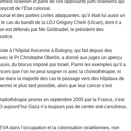
theid israélien et parlé de ces opposants juifs israéliens qui
oycott de l’État colonial.
unal et des parties civiles attaquantes, qu’il était lui aussi un
le cas du bandit de la LDJ Grégory Chelli (Ulcan), dont il a
can est défendu par Me Goldnadel, le président des
ustice.
ste à l’hôpital Avicenne à Bobigny, qui fait depuis des
vec le Pr Christophe Oberlin, a donné aux juges un aperçu
aouis, du blocus imposé par Israël. Parmi les exemples qu’il a
ncers que l’on ne peut soigner ni avec la chimiothérapie, ni
fuse dans la majorité des cas le passage vers des hôpitaux de
ermis le plus tard possible, alors que leur cancer s’est
radiothérapie promis en septembre 2005 par la France, s’est
. Et aujourd’hui Gaza n’a toujours pas de centre anti-cancéreux,
TEVA dans l’occupation et la colonisation israéliennes, non