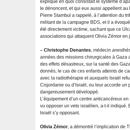
expliqué en quoi consistait le système d’apar
le dénoncent, et qui eux aussi appellent au b
Pierre Stambul a rappelé, à l’attention du trib
militant de la campagne BDS, et il a évoqué 
été directement victime, sachant que ce Ul
associations qui attaquent Olivia Zémor en j
– Christophe Denantes
, médecin anesthési
années des missions chirurgicales à Gaza a
des effets désastreux, sur la santé des Gaz
donnés, le cas de ces enfants atteints de ca
avec la radiothérapie et auxquels Israël re
Cisjordanie ou d’Israël, ou leur accorde un p
dangereusement développé.
L’équipement d’un centre anticancéreux en 
vu opposer un veto israélien, a-t-il indiqué
Israël s’y opposant.
Olivia Zémor
, a démontré l’implication de 