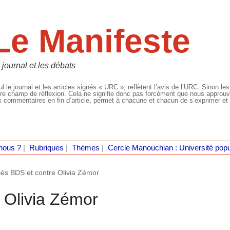
Le Manifeste
 journal et les débats
l le journal et les articles signés « URC », reflètent l’avis de l’URC. Sinon les
re champ de réflexion. Cela ne signifie donc pas forcément que nous approuvio
 commentaires en fin d’article, permet à chacune et chacun de s’exprimer et 
nous ?
|
Rubriques
|
Thèmes
|
Cercle Manouchian : Université popu
és BDS et contre Olivia Zémor
 Olivia Zémor