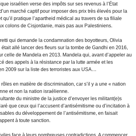
ue israélien verse des impôts sur ses revenus à l’État
d’un marché captif pour imposer des prix très élevés pour la
qu’il pratique l’apartheid médical au travers de sa filiale
ux colons de Cisjordanie, mais pas aux Palestiniens.
etti qui demande la condamnation des boyotteurs, Olivia
était allé lancer des fleurs sur la tombe de Gandhi en 2016,
 sur celle de Mandela en 2013. Mandela qui, avant d’appeler au
ncé des appels à la résistance par la lutte armée et les
en 2009 sur la liste des terroristes aux USA…
 rôles en matière de discrimination, car s’il y a une « nation
enne et non la nation israélienne.
ltante du ministre de la justice d’envoyer les militant(e)s
aré que ceux qui l’accusent d’antisémitisme ou d’incitation à
nsables du développement de l’antisémitisme, en faisait
appent à toute sanction.
civiles face à leurs nombreuses contradictions. A commencer