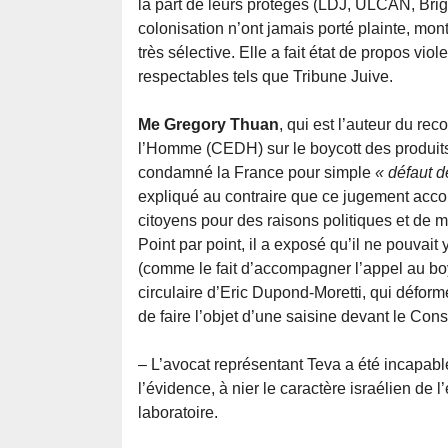
la part de leurs protégés (LDJ, ULCAN, Brig
colonisation n’ont jamais porté plainte, mont
très sélective. Elle a fait état de propos v
respectables tels que Tribune Juive.
Me Gregory Thuan
, qui est l’auteur du r
l’Homme (CEDH) sur le boycott des produits 
condamné la France pour simple
« défaut d
expliqué au contraire que ce jugement accor
citoyens pour des raisons politiques et de m
Point par point, il a exposé qu’il ne pouvai
(comme le fait d’accompagner l’appel au boyco
circulaire d’Eric Dupond-Moretti, qui déforme 
de faire l’objet d’une saisine devant le Con
– L’avocat représentant Teva a été incapable
l’évidence, à nier le caractère israélien de l’
laboratoire.