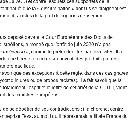
ade Juive…) et contre lesquels ces supporters de la
rant par là que la « discrimination » dont ils se plaignent est
iolemment racistes de la part de supports censément
ecours déposé devant la Cour Européenne des Droits de
israéliens, a montré que l’arrêt de juin 2020 n’a pas
e motivation »
, comme le prétendent les parties civiles. Il a
de une liberté renforcée au boycott des produits par des
anière pacifique.
t y avoir que des exceptions à cette règle, dans des cas graves
tt d’injures ou de propos racistes). Il a fait savoir que la
totalement l’esprit et la lettre de cet arrêt de la CEDH, vient
seil des ministres européens.
 de se dépêtrer de ses contradictions : il a cherché, contre
entreprise Teva, au motif qu’il représentait la filiale France du