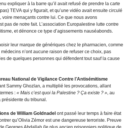
enu expliquer à la barre qu’il avait refusé de prendre la carte
(pas) TEVA qui y figurait, et qu’une vidéo avait ensuite circulé
s, voire menaçants contre lui. Ce que nous avons
pas de notre fait. L’association Europalestine lutte contre
émitisme, et dénonce ce type d’agissements nauséabonds.
e choisir leur marque de génériques chez le pharmacien, comme
les médecins n’ont aucune raison de refuser ce choix, pas
ables de quelques personnes qui défendent tout sauf la cause
reau National de Vigilance Contre l’Antisémitisme
nt Sammy Ghozlan, a multiplié les provocations, allant
termes :
« Mais c’est quoi la Palestine ? Ça existe ? »
, au
 présidente du tribunal.
tions de William Goldnadel
ont passé leur temps à faire état
ntrer qu’Olivia Zémor est une dangereuse terroriste. Preuve
on de Georges Abdallah (le plus ancien prisonniers politique de