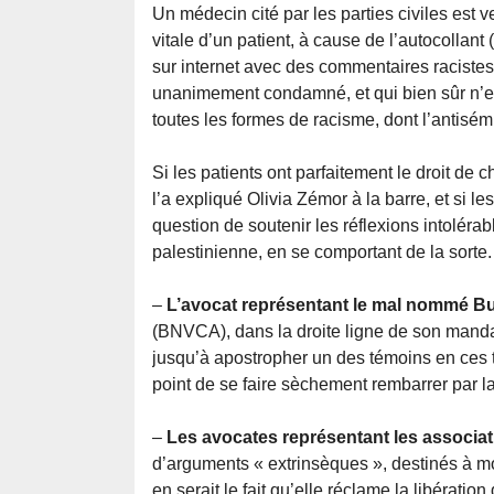
Un médecin cité par les parties civiles est v
vitale d’un patient, à cause de l’autocollant 
sur internet avec des commentaires raciste
unanimement condamné, et qui bien sûr n’est 
toutes les formes de racisme, dont l’antis
Si les patients ont parfaitement le droit d
l’a expliqué Olivia Zémor à la barre, et si 
question de soutenir les réflexions intolér
palestinienne, en se comportant de la sorte.
–
L’avocat représentant le mal nommé Bu
(BNVCA), dans la droite ligne de son manda
jusqu’à apostropher un des témoins en ces 
point de se faire sèchement rembarrer par la
–
Les avocates représentant les associa
d’arguments « extrinsèques », destinés à mo
en serait le fait qu’elle réclame la libérati