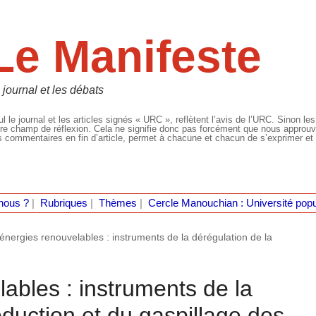
Le Manifeste
 journal et les débats
l le journal et les articles signés « URC », reflètent l’avis de l’URC. Sinon les
re champ de réflexion. Cela ne signifie donc pas forcément que nous approuvio
 commentaires en fin d’article, permet à chacune et chacun de s’exprimer et 
nous ?
|
Rubriques
|
Thèmes
|
Cercle Manouchian : Université popu
énergies renouvelables : instruments de la dérégulation de la
ables : instruments de la
oduction et du gaspillage des