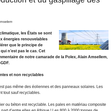
 Amselem
limatique, les États se sont
ux énergies renouvelables
rer que le principe de
 qui n’est pas le cas. Cet
commentaire de notre camarade de la Polex, Alain Amsellem,
 -GDF.
uantes et non recyclables
n’en est pas même des éoliennes et des panneaux solaires. Les
 tout sauf recyclables.
ier ou béton est recyclable. Les pales en matériau composite
e part d’entre elles en Afrique ! Les 800 à 2000 tonnes de