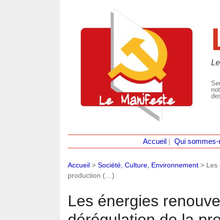
Le
Seu
not
des
Accueil
|
Qui sommes-
Accueil
>
Société, Culture, Environnement
>
Les 
production (…)
Les énergies renouvel
dérégulation de la pr