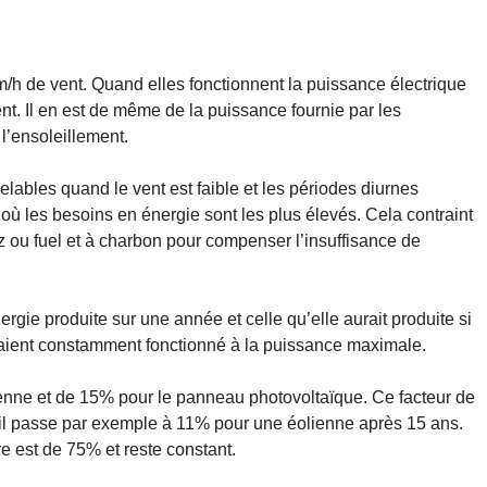
m/h de vent. Quand elles fonctionnent la puissance électrique
ent. Il en est de même de la puissance fournie par les
l’ensoleillement.
lables quand le vent est faible et les périodes diurnes
n où les besoins en énergie sont les plus élevés. Cela contraint
z ou fuel et à charbon pour compenser l’insuffisance de
nergie produite sur une année et celle qu’elle aurait produite si
vaient constamment fonctionné à la puissance maximale.
lienne et de 15% pour le panneau photovoltaïque. Ce facteur de
il passe par exemple à 11% pour une éolienne après 15 ans.
e est de 75% et reste constant.