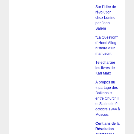
Sur l’idée de
révolution
chez Lénine,
par Jean
Salem
"La Question"
d’Henri Alleg,
histoire d’un
manuscrit
Télécharger
les livres de
Karl Marx
À propos du
« partage des
Balkans »
entre Churchill
et Staline le 9
octobre 1944 à
Moscou,
Cent ans de la
Révolution