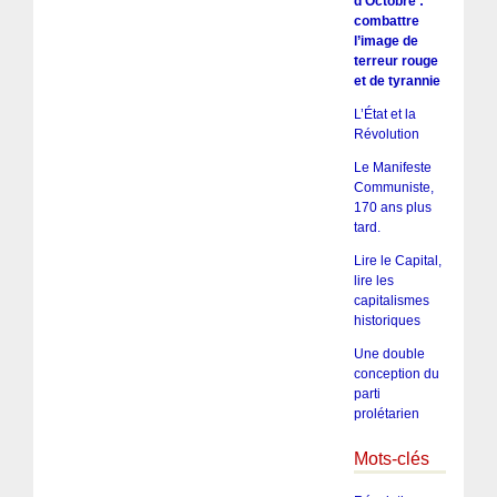
d’Octobre :
combattre
l’image de
terreur rouge
et de tyrannie
L’État et la
Révolution
Le Manifeste
Communiste,
170 ans plus
tard.
Lire le Capital,
lire les
capitalismes
historiques
Une double
conception du
parti
prolétarien
Mots-clés