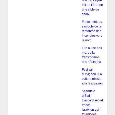
von der Leyen
fait de l’Europe
une cible de
choix
Fontainebleau,
symbole de la
remontée des
incendies vers
le nord
Lire ou ne pas
lire, ou la
transmission
des héritages
Festival
d’Avignon : La
culture résiste
à la fascisation
Scandale
d’État :
L’accord secret
franco-
israélien qui
fournit des