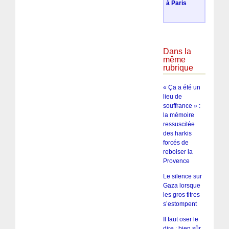
à Paris
Dans la
même
rubrique
« Ça a été un
lieu de
souffrance » :
la mémoire
ressuscitée
des harkis
forcés de
reboiser la
Provence
Le silence sur
Gaza lorsque
les gros titres
s’estompent
Il faut oser le
dire : bien sûr