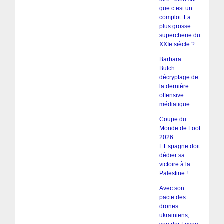
que c’est un
complot. La
plus grosse
supercherie du
XXIe siècle ?
Barbara
Butch :
décryptage de
la dernière
offensive
médiatique
Coupe du
Monde de Foot
2026.
L’Espagne doit
dédier sa
victoire à la
Palestine !
Avec son
pacte des
drones
ukrainiens,