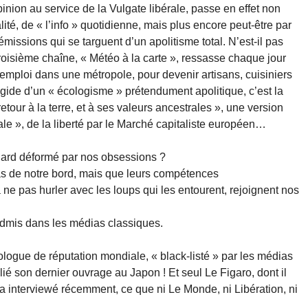
nion au service de la Vulgate libérale, passe en effet non
lité, de « l’info » quotidienne, mais plus encore peut-être par
missions qui se targuent d’un apolitisme total. N’est-il pas
troisième chaîne, « Météo à la carte », ressasse chaque jour
r emploi dans une métropole, pour devenir artisans, cuisiniers
’égide d’un « écologisme » prétendument apolitique, c’est la
retour à la terre, et à ses valeurs ancestrales », une version
ale », de la liberté par le Marché capitaliste européen…
ard déformé par nos obsessions ?
pas de notre bord, mais que leurs compétences
ne pas hurler avec les loups qui les entourent, rejoignent nos
 admis dans les médias classiques.
ologue de réputation mondiale, « black-listé » par les médias
ublié son dernier ouvrage au Japon ! Et seul Le Figaro, dont il
l’a interviewé récemment, ce que ni Le Monde, ni Libération, ni