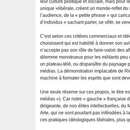
leur culture politique et sociale, mais pour 
unique »libérale, créent un monde-reflet du r
l’audience, de la « petite phrase » qui caric
d’individus « sachant parler, se vêtir, se ven
C’est selon ces critères commerciaux et id
choisissent qui est habilité à donner son avis,
n’accepte pas son rôle de faire-valoir des af
dilemme monstrueux pour les militants peu ou
un plateau-télé, ou disparaître du paysage po
médias. La démonstration implacable de Rimb
machine à formater les esprits que sont dev
Une seule réserve sur ces propos, le titre est
médias »). Car notre « gauche » française d’
dirigeante, de nos élites intellectuelles, d
Arte, qui ne sont pourtant pas inféodées à 
ces pratiques idéologiques libérales, plus q