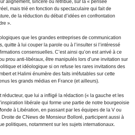
leur alignement, sincère ou rétribué, sur la « pensée
éel, mais trié en fonction du spectaculaire qui fait de
ature, de la réduction du débat d’idées en confrontation
dre ».
éologiques que les grandes entreprises de communication
 quitte à lui couper la parole ou à l’insulter si l’intéressé
firmations consensuelles. C’est ainsi qu’on est arrivé à ce
 prou anti-libéraux, être manipulés lors d’une invitation sur
litique et idéologique si on refuse les rares invitations des
ert et Halimi énumère des faits irréfutables sur cette
enus les grands médias en France (et ailleurs).
 réducteur, que lui a infligé la rédaction (« la gauche et les
inspiration libérale qui forme une partie de notre bourgeoisie
u Monde à Libération, en passant par les équipes de la V ou
la Droite de CNews de Monsieur Bolloré, participent aussi à
ue politiques, notamment sur les sujets internationaux.