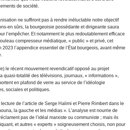
gements de société.
isation ne suffiront pas à rendre inéluctable notre objectif
yons-en sûrs, la bourgeoisie possédante et dirigeante saura
pour l’empêcher. Et notamment le plus redoutablement efficace
 rouleau compresseur médiatique, « public » et privé, cet
n 2023 l’appendice essentiel de l’État bourgeois, avant même
e.
ntre) le récent mouvement revendicatif opposé au projet
la quasi-totalité des télévisions, journaux, « informations »,
portent en plafond de verre au service de l’idéologie
s, sociales et politiques.
a lecture de l’article de Serge Halimi et Pierre Rimbert dans le
una, la gauche et les médias ». L’analyse est nourrie de
e réclament pas de l’idéal marxiste ou communiste ; mais ils
ant, et autres « experts » soigneusement choisis, non pour