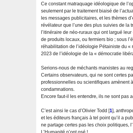
Ce constant matraquage idéologique de l’opi
seulement par le traitement biaisé de l’actua
les messages publicitaires, et les thèmes d’é
révélateur que l’une des plus suivies de la 
l’itinéraire de néo-ruraux qui ont largué leu
de produits locaux, ou fermiers bio ; sous l
réhabilitation de l’idéologie Pétainiste du « 
2023 de l’idéologie de la « démocratie libér
Serions-nous de méchants marxistes au reg
Certains observateurs, qui ne sont certes 
professionnelles ou scientifiques amènent à 
condamnations.
Encore faut-il les entendre, ils ne sont pas
C’est ainsi le cas d’Olivier Todd
[
1
]
, anthrop
et les éditeurs français à tel point qu’il a p
ne partage certes pas les choix politiques, 
L’Humanité n’ont osé !