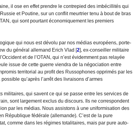
ine, il ose en effet prendre le contrepied des imbécillités qui
ussie et Poutine, sur un conflit meurtrier tenu à bout de bras
’OTAN, qui sont pourtant économiquement les premiers
éologique qui nous est dévolu par nos médias européens, porte-
rview du général allemand Erich Vlad
[
2
]
, ex-conseiller militaire
 l’Occident et de l’OTAN, qui n’est évidemment pas relayée
eule issue de cette guerre viendra de la négociation entre
promis territorial au profit des Russophones opprimés par les
a possible qu’après l’arrêt des livraisons d’armes
ts militaires, qui savent ce qui se passe entre les services de
rain, sont largement exclus du discours. Ils ne correspondent
inion par les médias. Nous assistons à une uniformisation des
n République fédérale (allemande). C’est de la pure
État, comme dans les régimes totalitaires, mais par pure auto-