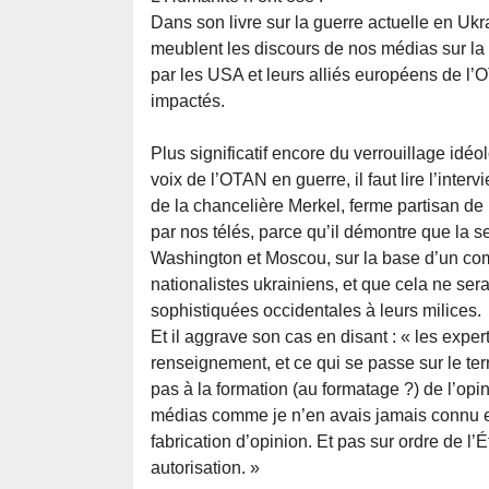
Dans son livre sur la guerre actuelle en Ukra
meublent les discours de nos médias sur la R
par les USA et leurs alliés européens de l
impactés.
Plus significatif encore du verrouillage id
voix de l’OTAN en guerre, il faut lire l’inte
de la chancelière Merkel, ferme partisan de
par nos télés, parce qu’il démontre que la s
Washington et Moscou, sur la base d’un com
nationalistes ukrainiens, et que cela ne ser
sophistiquées occidentales à leurs milices.
Et il aggrave son cas en disant : « les exper
renseignement, et ce qui se passe sur le ter
pas à la formation (au formatage ?) de l’op
médias comme je n’en avais jamais connu e
fabrication d’opinion. Et pas sur ordre de l’
autorisation. »