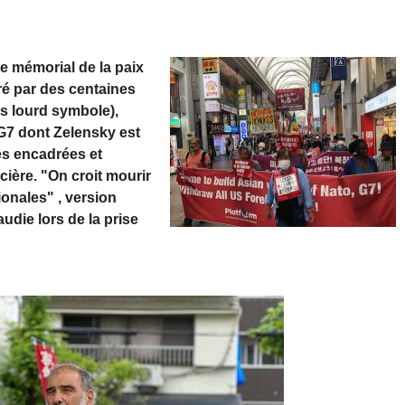
e mémorial de la paix
ré par des centaines
rès lourd symbole),
e G7 dont Zelensky est
ès encadrées et
ière. "On croit mourir
ionales" , version
udie lors de la prise