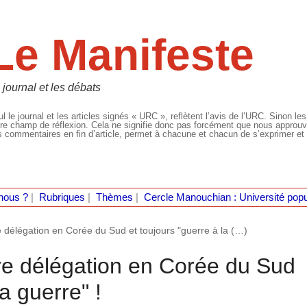
Le Manifeste
 journal et les débats
l le journal et les articles signés « URC », reflètent l’avis de l’URC. Sinon les
re champ de réflexion. Cela ne signifie donc pas forcément que nous approuvio
 commentaires en fin d’article, permet à chacune et chacun de s’exprimer et 
nous ?
|
Rubriques
|
Thèmes
|
Cercle Manouchian : Université popu
 délégation en Corée du Sud et toujours "guerre à la (…)
re délégation en Corée du Sud
a guerre" !