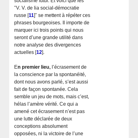
socialisme futur. Et voici que les
"V. V. de lia social-démocratie
russe
[
11
]
" se mettent à répéter ces
phrases bourgeoises. Il importe de
marquer ici trois points qui nous
seront d’une grande utilité dans
notre analyse des divergences
actuelles
[
12
]
.
E
n premier lieu,
l’écrasement de
la conscience par la spontanéité,
dont nous avons parlé, s’est aussi
fait de façon spontanée. Cela
semble un jeu de mots, mais c’est,
hélas l’amère vérité. Ce qui a
amené cet écrasement n’est pas
une lutte déclarée de deux
conceptions absolument
opposées, ni la victoire de l’une