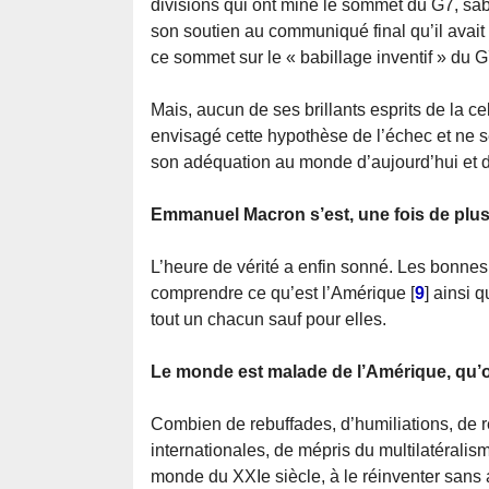
divisions qui ont miné le sommet du G7, sabo
son soutien au communiqué final qu’il avait
ce sommet sur le « babillage inventif » du G
Mais, aucun de ses brillants esprits de la c
envisagé cette hypothèse de l’échec et ne se
son adéquation au monde d’aujourd’hui et 
Emmanuel Macron s’est, une fois de plus, 
L’heure de vérité a enfin sonné. Les bonnes
comprendre ce qu’est l’Amérique
[
9
]
ainsi q
tout un chacun sauf pour elles.
Le monde est malade de l’Amérique, qu’on
Combien de rebuffades, d’humiliations, de re
internationales, de mépris du multilatéralism
monde du XXIe siècle, à le réinventer sans a