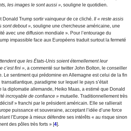
ts, les images le sont aussi »
, souligne le quotidien.
 Donald Trump sortir vainqueur de ce cliché.
Il « reste assis
s sont debout »
, souligne une chercheuse américaine, une
rité avec une diffusion mondiale ». Pour l’entourage du
rump impassible face aux Européens traduit surtout la fermeté
tendent que les États-Unis soient éternellement leur
 c’est fini »
, a commenté sur twitter John Bolton, le conseiller
e. Le sentiment qui prédomine en Allemagne est celui de la fin
transatlantique, paradigme sur lequel le pays s’était
de la diplomatie allemande, Heiko Maas, a estimé que Donald
ité incroyable de confiance »
mutuelle. Traditionnellement très
écisif » franchi par le président américain. Elle se rallierait
rope puissance et souveraine, acceptant l’idée d’une force
ant l’Europe à mieux défendre ses intérêts « au risque sinon
nt des pôles très forts »
[
4
]
.