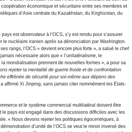
a coopération économique et sécuritaire entre ses membres et
étiques d’Asie centrale du Kazakhstan, du Kirghizstan, du
 pays est observateur à l’OCS, s’y est rendu pour s’assurer
r le nucléaire iranien après sa dénonciation par Washington.
 ses rangs, l’OCS « devient encore plus forte », a salué le chef
jamais nécessaire alors que « l’unilatéralisme, le
 la mondialisation prennent de nouvelles formes », a pour sa
ns rejeter la mentalité de guerre froide et de confrontation
erche effrénée de sécurité pour soi-même aux dépens des
, a affirmé Xi Jinping, sans jamais citer nommément les États-
ommerce et le système commercial multilatéral doivent être
t le pays est engagé dans des discussions difficiles avec les
le. « Nous devons rejeter les politiques égocentriques, à
La démonstration d’unité de l’OCS se veut le miroir inversé des