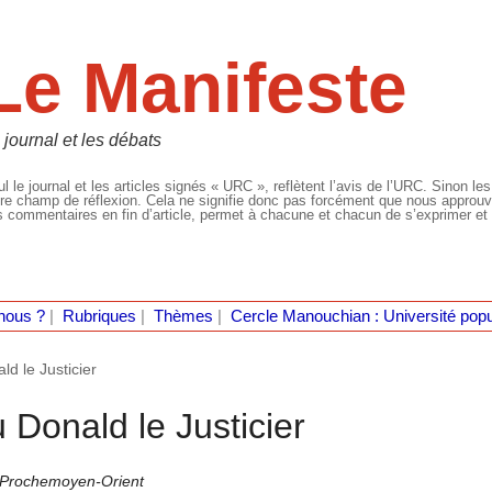
Le Manifeste
 journal et les débats
l le journal et les articles signés « URC », reflètent l’avis de l’URC. Sinon les
re champ de réflexion. Cela ne signifie donc pas forcément que nous approuvio
 commentaires en fin d’article, permet à chacune et chacun de s’exprimer et 
nous ?
|
Rubriques
|
Thèmes
|
Cercle Manouchian : Université popu
d le Justicier
Donald le Justicier
r Prochemoyen-Orient