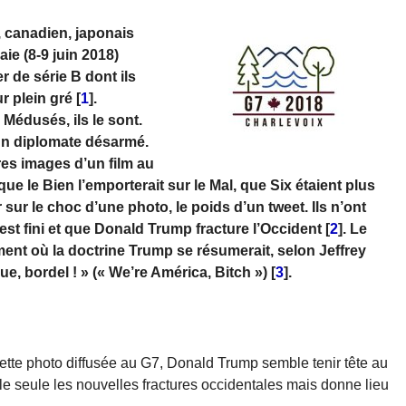
, canadien, japonais
ie (8-9 juin 2018)
r de série B dont ils
ur plein gré
[
1
]
.
. Médusés, ils le sont.
 un diplomate désarmé.
ères images d’un film au
e le Bien l’emporterait sur le Mal, que Six étaient plus
r sur le choc d’une photo, le poids d’un tweet. Ils n’ont
’est fini et que Donald Trump fracture l’Occident
[
2
]
. Le
ment où la doctrine Trump se résumerait, selon Jeffrey
ue, bordel ! » (« We’re América, Bitch »)
[
3
]
.
cette photo diffusée au G7, Donald Trump semble tenir tête au
e seule les nouvelles fractures occidentales mais donne lieu