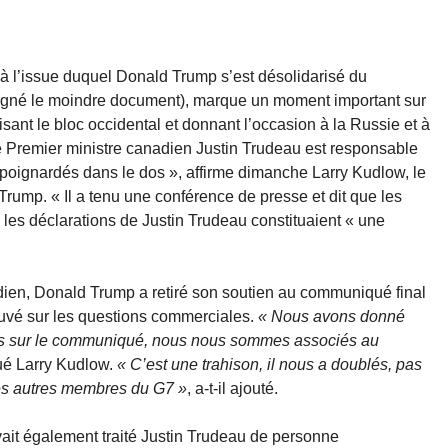
 l’issue duquel Donald Trump s’est désolidarisé du
signé le moindre document), marque un moment important sur
lisant le bloc occidental et donnant l’occasion à la Russie et à
e Premier ministre canadien Justin Trudeau est responsable
 poignardés dans le dos », affirme dimanche Larry Kudlow, le
rump. « Il a tenu une conférence de presse et dit que les
e les déclarations de Justin Trudeau constituaient « une
ien, Donald Trump a retiré son soutien au communiqué final
ouvé sur les questions commerciales.
« Nous avons donné
mis sur le communiqué, nous nous sommes associés au
qué Larry Kudlow.
« C’est une trahison, il nous a doublés, pas
les autres membres du G7 »
, a-t-il ajouté.
vait également traité Justin Trudeau de personne