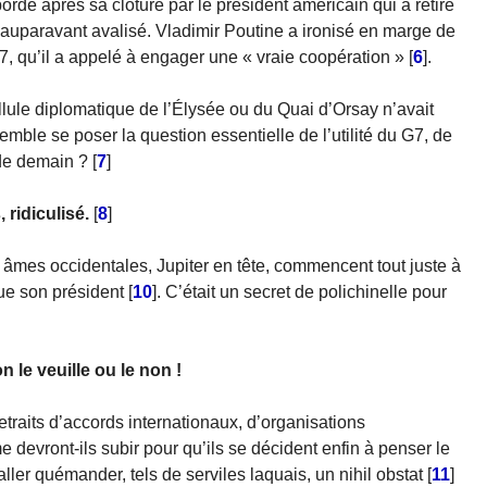
rdé après sa clôture par le président américain qui a retiré
 auparavant avalisé. Vladimir Poutine a ironisé en marge de
7, qu’il a appelé à engager une « vraie coopération »
[
6
]
.
ellule diplomatique de l’Élysée ou du Quai d’Orsay n’avait
mble se poser la question essentielle de l’utilité du G7, de
de demain ?
[
7
]
ridiculisé.
[
8
]
 âmes occidentales, Jupiter en tête, commencent tout juste à
ue son président
[
10
]
. C’était un secret de polichinelle pour
 le veuille ou le non !
traits d’accords internationaux, d’organisations
e devront-ils subir pour qu’ils se décident enfin à penser le
ller quémander, tels de serviles laquais, un nihil obstat
[
11
]