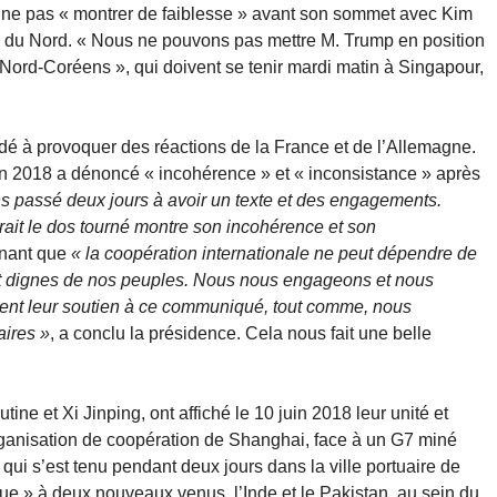
 à ne pas « montrer de faiblesse » avant son sommet avec Kim
e du Nord. « Nous ne pouvons pas mettre M. Trump en position
 Nord-Coréens », qui doivent se tenir mardi matin à Singapour,
rdé à provoquer des réactions de la France et de l’Allemagne.
uin 2018 a dénoncé « incohérence » et « inconsistance » après
 passé deux jours à avoir un texte et des engagements.
rait le dos tourné montre son incohérence et son
ignant que
« la coopération internationale ne peut dépendre de
et dignes de nos peuples. Nous nous engageons et nous
nent leur soutien à ce communiqué, tout comme, nous
aires »
, a conclu la présidence. Cela nous fait une belle
ine et Xi Jinping, ont affiché le 10 juin 2018 leur unité et
Organisation de coopération de Shanghai, face à un G7 miné
ui s’est tenu pendant deux jours dans la ville portuaire de
ue » à deux nouveaux venus, l’Inde et le Pakistan, au sein du