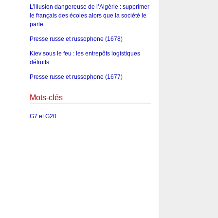
L’illusion dangereuse de l’Algérie : supprimer
le français des écoles alors que la société le
parle
Presse russe et russophone (1678)
Kiev sous le feu : les entrepôts logistiques
détruits
Presse russe et russophone (1677)
Mots-clés
G7 et G20