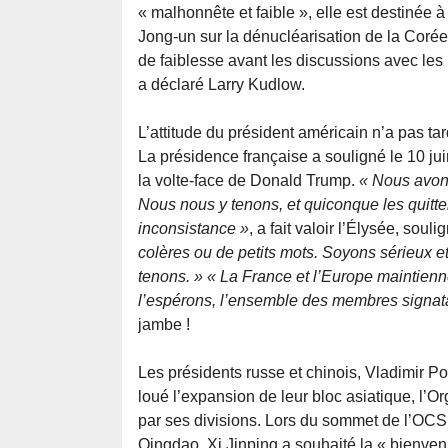
« malhonnête et faible », elle est destinée
Jong-un sur la dénucléarisation de la Coré
de faiblesse avant les discussions avec les
a déclaré Larry Kudlow.
L’attitude du président américain n’a pas ta
La présidence française a souligné le 10 j
la volte-face de Donald Trump.
« Nous avons
Nous nous y tenons, et quiconque les quitte
inconsistance »
, a fait valoir l’Élysée, soul
colères ou de petits mots. Soyons sérieux 
tenons. » « La France et l’Europe maintien
l’espérons, l’ensemble des membres signat
jambe !
Les présidents russe et chinois, Vladimir Pout
loué l’expansion de leur bloc asiatique, l’
par ses divisions. Lors du sommet de l’OCS q
Qingdao, Xi Jinping a souhaité la « bienven