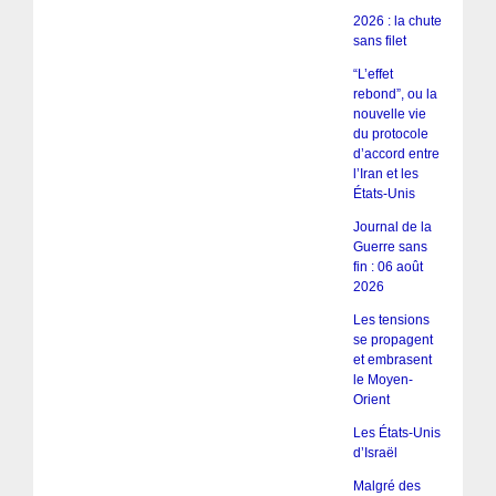
2026 : la chute
sans filet
“L’effet
rebond”, ou la
nouvelle vie
du protocole
d’accord entre
l’Iran et les
États-Unis
Journal de la
Guerre sans
fin : 06 août
2026
Les tensions
se propagent
et embrasent
le Moyen-
Orient
Les États-Unis
d’Israël
Malgré des