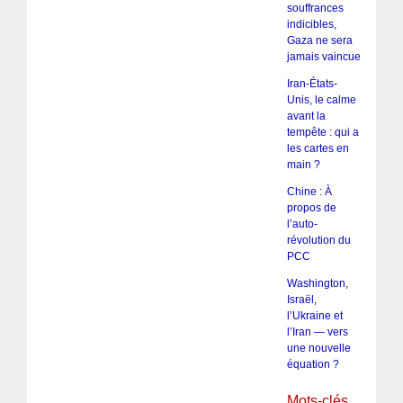
souffrances
indicibles,
Gaza ne sera
jamais vaincue
Iran-États-
Unis, le calme
avant la
tempête : qui a
les cartes en
main ?
Chine : À
propos de
l’auto-
révolution du
PCC
Washington,
Israël,
l’Ukraine et
l’Iran — vers
une nouvelle
équation ?
Mots-clés