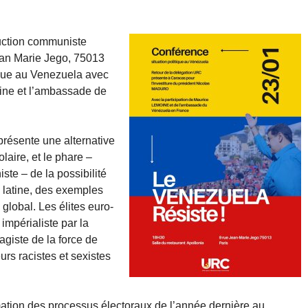
ruction communiste
ean Marie Jego, 75013
tique au Venezuela avec
oine et l’ambassade de
présente une alternative
laire, et le phare –
ste – de la possibilité
 latine, des exemples
global. Les élites euro-
impérialiste par la
vagiste de la force de
eurs racistes et sexistes
imation des processus électoraux de l’année dernière au