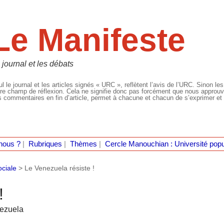
Le Manifeste
 journal et les débats
l le journal et les articles signés « URC », reflètent l’avis de l’URC. Sinon les
re champ de réflexion. Cela ne signifie donc pas forcément que nous approuvio
 commentaires en fin d’article, permet à chacune et chacun de s’exprimer et 
nous ?
|
Rubriques
|
Thèmes
|
Cercle Manouchian : Université popu
ociale
>
Le Venezuela résiste !
!
nezuela