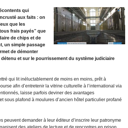
écontents qui
crusté aux faits : on
ieux que les
tous frais payés” que
aire de chips et de
nt, un simple passage
ermet de démonter
 détenu et sur le pourrissement du système judiciaire
ttré qui lit inéluctablement de moins en moins, prêt à
se afin d’entretenir la vitrine culturelle à l’international via
entionnés, laisse parfois deviner des avantages
et sous plafond à moulures d’ancien hôtel particulier profané
es peuvent demander à leur éditeur d’inscrire leur patronyme
ganisent des ateliers de lecture et de rencontres en prison.