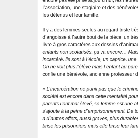
encore pas été prise aujourd’hui, les heure
l’association, une stagiaire et des bénévoles
les détenus et leur famille.
Il y a des femmes seules au regard triste tr
d’angoisse à l’autre bout de la pièce, un t
livre à gros caractères aux dessins d’anim
enfants non scolarisés, ça va encore… Mais dè
incarcéré. Ils sont à l’école, un caprice, u
On ne voit plus l’élève mais l’enfant au par
confie une bénévole, ancienne professeur 
« L’incarcération ne punit pas que le crimin
société est encore dans cette mentalité pour
parents l’ont mal élevé, sa femme est une abr
s’ajoute à la peine d’emprisonnement. De tou
a d’autres effets, aussi graves, plus durable
brise les prisonniers mais elle brise leur fam