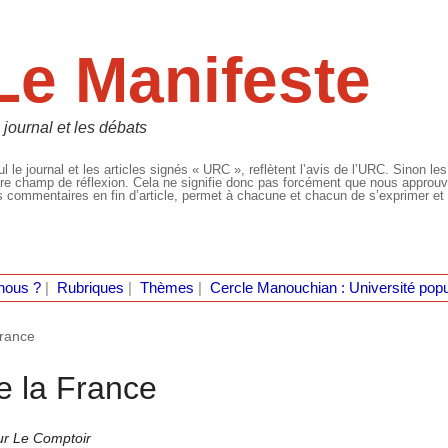
Le Manifeste
 journal et les débats
l le journal et les articles signés « URC », reflètent l’avis de l’URC. Sinon les
re champ de réflexion. Cela ne signifie donc pas forcément que nous approuvio
 commentaires en fin d’article, permet à chacune et chacun de s’exprimer et 
nous ?
|
Rubriques
|
Thèmes
|
Cercle Manouchian : Université popu
France
de la France
r Le Comptoir