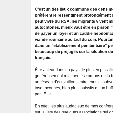
C’est un des lieux communs des gens m
préfèrent le ressentiment profondément in
peut vivre du RSA, les migrants vivent m
autochtones, mieux vaut être en prison “
de payer un loyer et un caddie hebdomad
viande roumaine au Lidl du coin. Pourta
dans un “établissement pénitentiaire” p
beaucoup de préjugés sur la situation de
français.
Être auteur dans un pays de plus en plus ille
généreusement relâcher les cordons de la bour
un réseau d’écrivaillons entretenus et subv
insoupçonnés, bien plus jouissifs qu’un buff
par l’État.
En effet, les plus audacieux de mes confrèr
sur la liste des quelques associations qui or