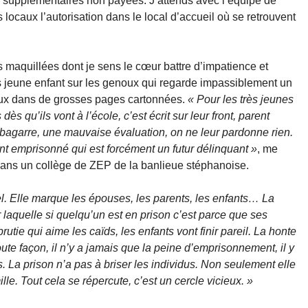
s supplémentaires non payées. J’attends avec l’équipe de
 locaux l’autorisation dans le local d’accueil où se retrouvent
ès maquillées dont je sens le cœur battre d’impatience et
rès jeune enfant sur les genoux qui regarde impassiblement un
aux dans de grosses pages cartonnées.
« Pour les très jeunes
s qu’ils vont à l’école, c’est écrit sur leur front, parent
ne bagarre, une mauvaise évaluation, on ne leur pardonne rien.
ent emprisonné qui est forcément un futur délinquant »
, me
dans un collège de ZEP de la banlieue stéphanoise.
el. Elle marque les épouses, les parents, les enfants… La
 laquelle si quelqu’un est en prison c’est parce que ses
utie qui aime les caïds, les enfants vont finir pareil. La honte
te façon, il n’y a jamais que la peine d’emprisonnement, il y
s. La prison n’a pas à briser les individus. Non seulement elle
ille. Tout cela se répercute, c’est un cercle vicieux. »