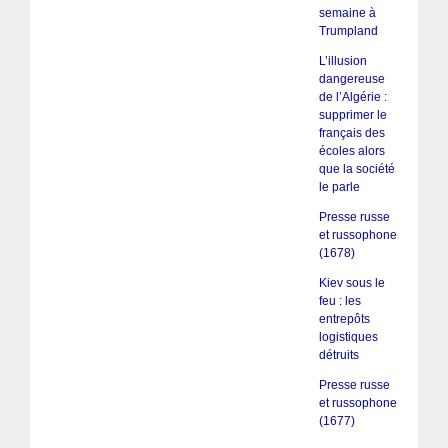
semaine à
Trumpland
L’illusion
dangereuse
de l’Algérie :
supprimer le
français des
écoles alors
que la société
le parle
Presse russe
et russophone
(1678)
Kiev sous le
feu : les
entrepôts
logistiques
détruits
Presse russe
et russophone
(1677)