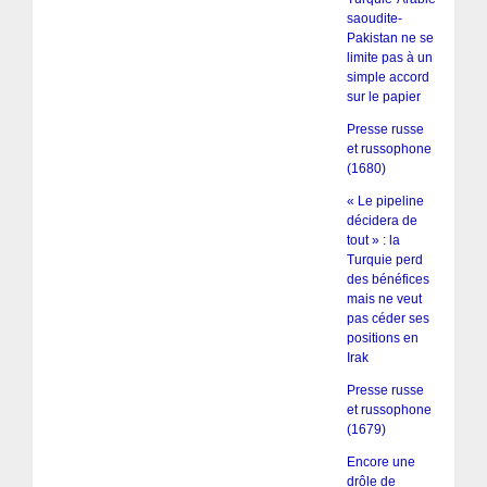
saoudite-
Pakistan ne se
limite pas à un
simple accord
sur le papier
Presse russe
et russophone
(1680)
« Le pipeline
décidera de
tout » : la
Turquie perd
des bénéfices
mais ne veut
pas céder ses
positions en
Irak
Presse russe
et russophone
(1679)
Encore une
drôle de