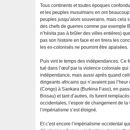
Tous continents et toutes époques confondue
et les peuples musulmans en ont beaucoup s
peuples jusqu’alors souverains, mais cela 
des chefs de guerres comme par exemple Bu
n’hésita pas à brûler des villes entières) q
pas son histoire en face et en tirera les con
les ex-colonisés ne pourront être apaisées.
Puis vint le temps des indépendances. Ce fu
tué dans l’œuf par la violence coloniale qu
indépendance, mais aussi après quand celle
dirigeants africains qui n’avaient pas l’h
(Congo) à Sankara (Burkina Faso), en passa
Bissau) et tant d’autres, ils furent remplac
occidentales, l’espoir de changement de la v
l’impérialisme s’est éloigné.
Et c’est encore l’impérialisme occidental 