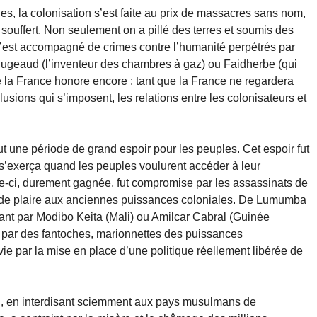
s, la colonisation s’est faite au prix de massacres sans nom,
ouffert. Non seulement on a pillé des terres et soumis des
s’est accompagné de crimes contre l’humanité perpétrés par
geaud (l’inventeur des chambres à gaz) ou Faidherbe (qui
ue la France honore encore : tant que la France ne regardera
clusions qui s’imposent, les relations entre les colonisateurs et
t une période de grand espoir pour les peuples. Cet espoir fut
i s’exerça quand les peuples voulurent accéder à leur
-ci, durement gagnée, fut compromise par les assassinats de
eur de plaire aux anciennes puissances coloniales. De Lumumba
nt par Modibo Keita (Mali) ou Amilcar Cabral (Guinée
és par des fantoches, marionnettes des puissances
ie par la mise en place d’une politique réellement libérée de
qui, en interdisant sciemment aux pays musulmans de