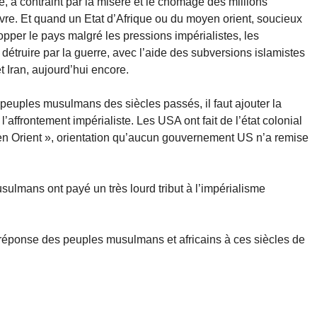
e, a contraint par la misère et le chômage des millions
ivre. Et quand un Etat d’Afrique ou du moyen orient, soucieux
pper le pays malgré les pressions impérialistes, les
 détruire par la guerre, avec l’aide des subversions islamistes
et Iran, aujourd’hui encore.
 peuples musulmans des siècles passés, il faut ajouter la
l’affrontement impérialiste. Les USA ont fait de l’état colonial
yen Orient », orientation qu’aucun gouvernement US n’a remise
sulmans ont payé un très lourd tribut à l’impérialisme
la réponse des peuples musulmans et africains à ces siècles de