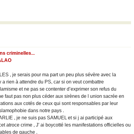
s criminelles...
ALAO
ES , je serais pour ma part un peu plus sévère avec la
y a rien à attendre du PS, car si on veut combattre
islamisme et ne pas se contenter d’exprimer son refus du
 ne faut pas non plus céder aux sirènes de l union sacrée en
ations aux cotés de ceux qui sont responsables par leur
l islamophobie dans notre pays .
RLIE , je ne suis pas SAMUEL et si j ai participé aux
 atroce crime , J’ ai boycotté les manifestations officielles ou
sables de gauche .