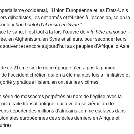
impérialisme occidental, l’Union Européenne et les Etats-Unis
s djihadistes, les ont armés et félicités à l’occasion, selon la
sur le
« bon boulot d’al nosra en Syrie."
ce le sang. Il est tout à la fois l’œuvre de
« la bête immonde »
éée, en Afghanistan, en Syrie et ailleurs, pour seconder leurs
 souvent et encore aujourd’hui aux peuples d’Afrique, d’Asie
e de ce 21ème siècle notre époque n’en a pas la primeur.
de l’occident chrétien qui en a été maintes fois à l’initiative et
rité y pratique l’islam, en ont été les victimes.
e série de massacres perpétrés au nom de l’église avec la
i la traite transatlantique, qui a vu du seizième au dix-
éens déporter des millions d’africains comme esclaves dans
oloniales européennes des siècles derniers en Afrique et
urtres