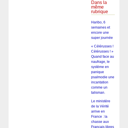
Dans la
même
rubrique
Haribo, 6
semaines et
encore une
super journée
« Célérusses !
Célérusses ! »
Quand face au
naufrage, le
système en
panique
psalmodie une
incantation
comme un
talisman.
Le ministère
de la Vérité
arrive en
France : la
chasse aux
Français libres