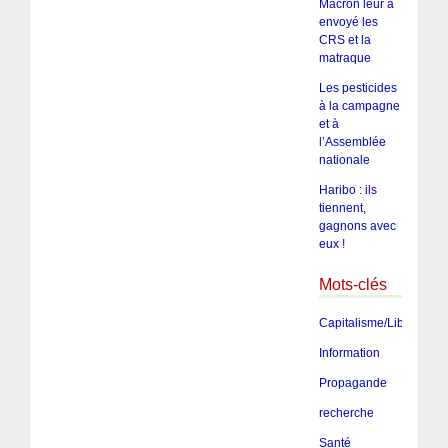
Macron leur a
envoyé les
CRS et la
matraque
Les pesticides
à la campagne
et à
l’Assemblée
nationale
Haribo : ils
tiennent,
gagnons avec
eux !
Mots-clés
Capitalisme/Libéralism
Information
Propagande
recherche
Santé