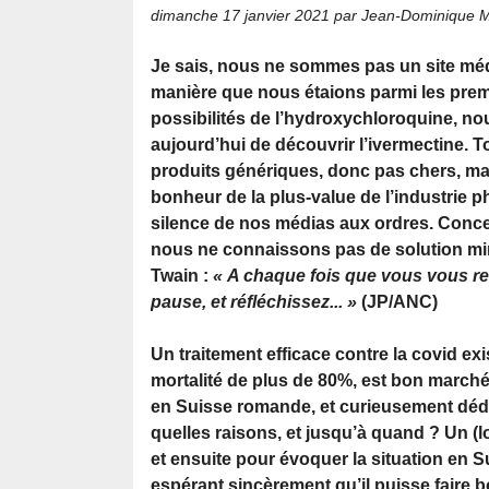
dimanche 17 janvier 2021
par Jean-Dominique M
Je sais, nous ne sommes pas un site méd
manière que nous étaions parmi les prem
possibilités de l’hydroxychloroquine, 
aujourd’hui de découvrir l’ivermectine. 
produits génériques, donc pas chers, mai
bonheur de la plus-value de l’industrie 
silence de nos médias aux ordres. Conce
nous ne connaissons pas de solution mi
Twain :
« A chaque fois que vous vous re
pause, et réfléchissez... »
(JP/ANC)
Un traitement efficace contre la covid exi
mortalité de plus de 80%, est bon marché
en Suisse romande, et curieusement déd
quelles raisons, et jusqu’à quand ? Un (lon
et ensuite pour évoquer la situation en 
espérant sincèrement qu’il puisse faire