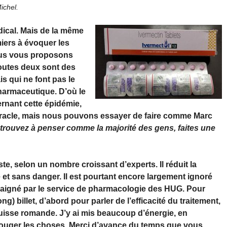
ichel.
ical. Mais de la même
iers à évoquer les
nous vous proposons
Toutes deux sont des
s qui ne font pas le
pharmaceutique. D’où le
rnant cette épidémie,
racle, mais nous pouvons essayer de faire comme Marc
trouvez à penser comme la majorité des gens, faites une
ste, selon un nombre croissant d’experts. Il réduit la
 et sans danger. Il est pourtant encore largement ignoré
aigné par le service de pharmacologie des HUG. Pour
g) billet, d’abord pour parler de l’efficacité du traitement,
Suisse romande. J’y ai mis beaucoup d’énergie, en
 bouger les choses. Merci d’avance du temps que vous