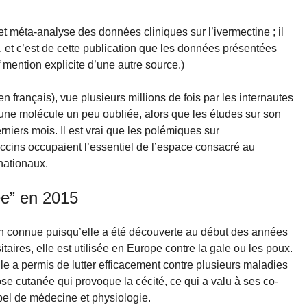
et méta-analyse des données cliniques sur l’ivermectine ; il
, et c’est de cette publication que les données présentées
f mention explicite d’une autre source.)
en français), vue plusieurs millions de fois par les internautes
ur une molécule un peu oubliée, alors que les études sur son
erniers mois. Il est vrai que les polémiques sur
accins occupaient l’essentiel de l’espace consacré au
nationaux.
ée” en 2015
en connue puisqu’elle a été découverte au début des années
taires, elle est utilisée en Europe contre la gale ou les poux.
lle a permis de lutter efficacement contre plusieurs maladies
ose cutanée qui provoque la cécité, ce qui a valu à ses co-
bel de médecine et physiologie.