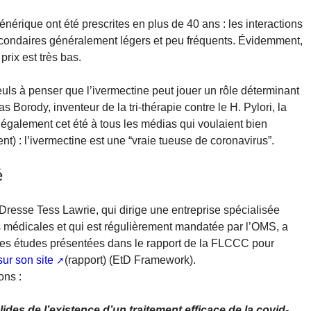
érique ont été prescrites en plus de 40 ans : les interactions
econdaires généralement légers et peu fréquents. Évidemment,
rix est très bas.
seuls à penser que l’ivermectine peut jouer un rôle déterminant
s Borody, inventeur de la tri-thérapie contre le H. Pylori, la
t également cet été à tous les médias qui voulaient bien
nt) : l’ivermectine est une “vraie tueuse de coronavirus”.
é
resse Tess Lawrie, qui dirige une entreprise spécialisée
 médicales et qui est régulièrement mandatée par l’OMS, a
 les études présentées dans le rapport de la FLCCC pour
sur son site
(rapport) (EtD Framework).
ons :
es de l’existence d’un traitement efficace de la covid-