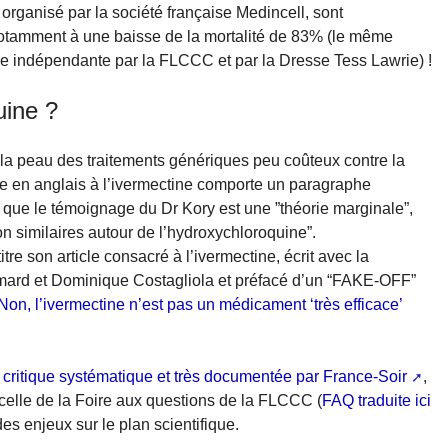
organisé par la société française Medincell, sont
 notamment à une baisse de la mortalité de 83% (le même
re indépendante par la FLCCC et par la Dresse Tess Lawrie) !
uine ?
à la peau des traitements génériques peu coûteux contre la
ée en anglais à l’ivermectine comporte un paragraphe
 que le témoignage du Dr Kory est une ”théorie marginale”,
n similaires autour de l’hydroxychloroquine”.
itre son article consacré à l’ivermectine, écrit avec la
imard et Dominique Costagliola et préfacé d’un “FAKE-OFF”
Non, l’ivermectine n’est pas un médicament ‘très efficace’
 critique systématique et très documentée par France-Soir
,
celle de la Foire aux questions de la FLCCC (
FAQ traduite ici
des enjeux sur le plan scientifique.