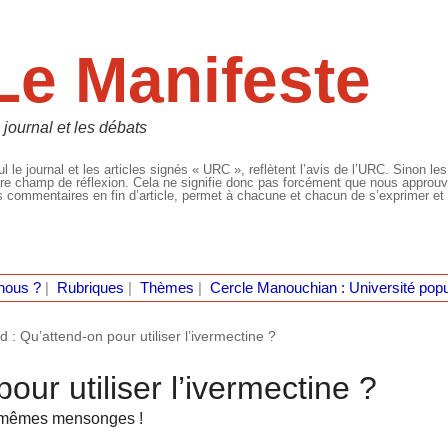
Le Manifeste
 journal et les débats
l le journal et les articles signés « URC », reflètent l’avis de l’URC. Sinon les
re champ de réflexion. Cela ne signifie donc pas forcément que nous approuvio
 commentaires en fin d’article, permet à chacune et chacun de s’exprimer et 
nous ?
|
Rubriques
|
Thèmes
|
Cercle Manouchian : Université popu
d : Qu’attend-on pour utiliser l’ivermectine ?
our utiliser l’ivermectine ?
 mêmes mensonges !