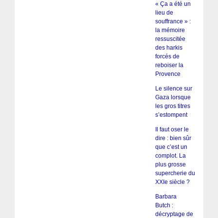
« Ça a été un
lieu de
souffrance » :
la mémoire
ressuscitée
des harkis
forcés de
reboiser la
Provence
Le silence sur
Gaza lorsque
les gros titres
s’estompent
Il faut oser le
dire : bien sûr
que c’est un
complot. La
plus grosse
supercherie du
XXIe siècle ?
Barbara
Butch :
décryptage de