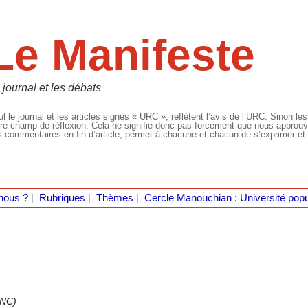
Le Manifeste
 journal et les débats
l le journal et les articles signés « URC », reflètent l’avis de l’URC. Sinon les
re champ de réflexion. Cela ne signifie donc pas forcément que nous approuvio
 commentaires en fin d’article, permet à chacune et chacun de s’exprimer et 
nous ?
|
Rubriques
|
Thèmes
|
Cercle Manouchian : Université popu
ANC)