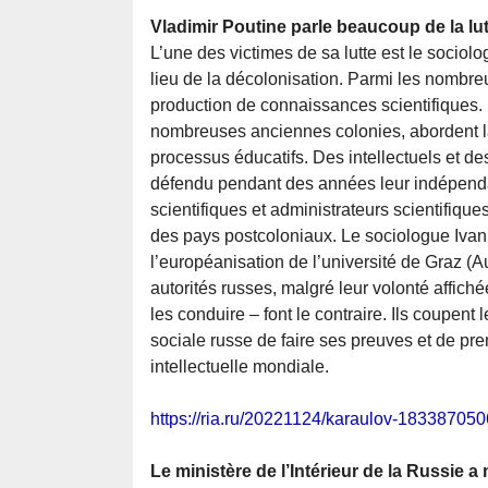
Vladimir Poutine parle beaucoup de la lut
L’une des victimes de sa lutte est le sociol
lieu de la décolonisation. Parmi les nombreu
production de connaissances scientifiques. 
nombreuses anciennes colonies, abordent la
processus éducatifs. Des intellectuels et de
défendu pendant des années leur indépendanc
scientifiques et administrateurs scientifiq
des pays postcoloniaux. Le sociologue Ivan
l’européanisation de l’université de Graz (Au
autorités russes, malgré leur volonté affic
les conduire – font le contraire. Ils coupe
sociale russe de faire ses preuves et de pren
intellectuelle mondiale.
https://ria.ru/20221124/karaulov-183387050
Le ministère de l’Intérieur de la Russie a 