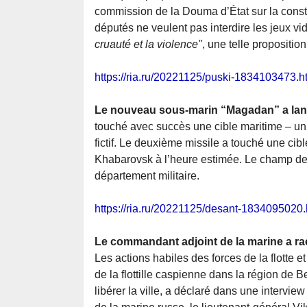
commission de la Douma d’État sur la construc
députés ne veulent pas interdire les jeux vi
cruauté et la violence"
, une telle propositio
https://ria.ru/20221125/puski-1834103473.h
Le nouveau sous-marin “Magadan” a lanc
touché avec succès une cible maritime – un 
fictif. Le deuxième missile a touché une cible
Khabarovsk à l’heure estimée. Le champ de ti
département militaire.
https://ria.ru/20221125/desant-1834095020.
Le commandant adjoint de la marine a ra
Les actions habiles des forces de la flotte e
de la flottille caspienne dans la région de 
libérer la ville, a déclaré dans une interv