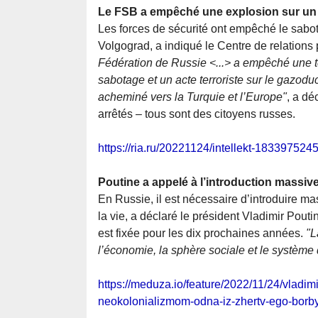
Le FSB a empêché une explosion sur un 
Les forces de sécurité ont empêché le sab
Volgograd, a indiqué le Centre de relation
Fédération de Russie <...> a empêché une t
sabotage et un acte terroriste sur le gazod
acheminé vers la Turquie et l’Europe"
, a dé
arrêtés – tous sont des citoyens russes.
https://ria.ru/20221124/intellekt-1833975245
Poutine a appelé à l’introduction massive de
En Russie, il est nécessaire d’introduire ma
la vie, a déclaré le président Vladimir Pouti
est fixée pour les dix prochaines années.
"L
l’économie, la sphère sociale et le système 
https://meduza.io/feature/2022/11/24/vladi
neokolonializmom-odna-iz-zhertv-ego-borb