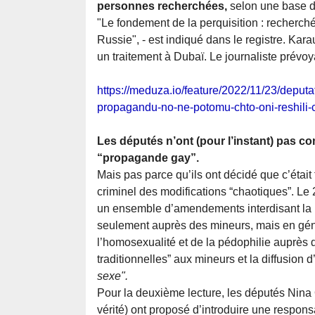
personnes recherchées,
selon une base d
"Le fondement de la perquisition : recherché
Russie", - est indiqué dans le registre. Kar
un traitement à Dubaï. Le journaliste prévo
https://meduza.io/feature/2022/11/23/deputa
propagandu-no-ne-potomu-chto-oni-reshili-
Les députés n’ont (pour l’instant) pas c
“propagande gay”.
Mais pas parce qu’ils ont décidé que c’était
criminel des modifications “chaotiques”. L
un ensemble d’amendements interdisant la
seulement auprès des mineurs, mais en généra
l’homosexualité et de la pédophilie auprès 
traditionnelles” aux mineurs et la diffusion 
sexe".
Pour la deuxième lecture, les députés Nina O
vérité) ont proposé d’introduire une responsa