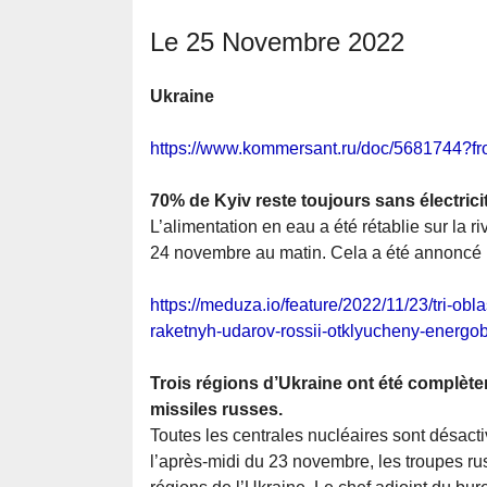
Le 25 Novembre 2022
Ukraine
https://www.kommersant.ru/doc/5681744?f
70% de Kyiv reste toujours sans électrici
L’alimentation en eau a été rétablie sur la ri
24 novembre au matin. Cela a été annoncé pa
https://meduza.io/feature/2022/11/23/tri-obla
raketnyh-udarov-rossii-otklyucheny-energo
Trois régions d’Ukraine ont été complètem
missiles russes.
Toutes les centrales nucléaires sont désacti
l’après-midi du 23 novembre, les troupes ru