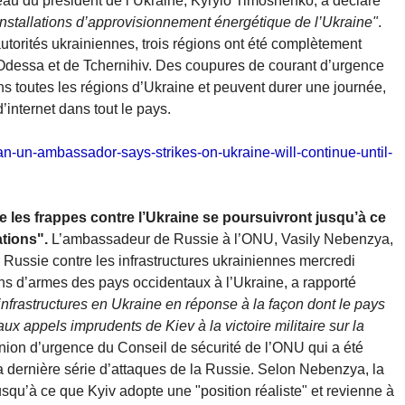
reau du président de l’Ukraine, Kyrylo Timoshenko, a déclaré
 installations d’approvisionnement énergétique de l’Ukraine"
.
utorités ukrainiennes, trois régions ont été complètement
 d’Odessa et de Tchernihiv. Des coupures de courant d’urgence
toutes les régions d’Ukraine et peuvent durer une journée,
’internet dans tout le pays.
an-un-ambassador-says-strikes-on-ukraine-will-continue-until-
 les frappes contre l’Ukraine se poursuivront jusqu’à ce
ations".
L’ambassadeur de Russie à l’ONU, Vasily Nebenzya,
 Russie contre les infrastructures ukrainiennes mercredi
ns d’armes des pays occidentaux à l’Ukraine, a rapporté
nfrastructures en Ukraine en réponse à la façon dont le pays
x appels imprudents de Kiev à la victoire militaire sur la
nion d’urgence du Conseil de sécurité de l’ONU qui a été
la dernière série d’attaques de la Russie. Selon Nebenzya, la
squ’à ce que Kyiv adopte une "position réaliste" et revienne à