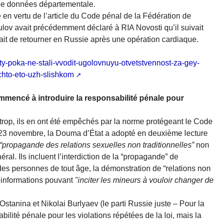
e données départementale.
 en vertu de l’article du Code pénal de la Fédération de
aulov avait précédemment déclaré à RIA Novosti qu’il suivait
yait de retourner en Russie après une opération cardiaque.
ty-poka-ne-stali-vvodit-ugolovnuyu-otvetstvennost-za-gey-
chto-eto-uzh-slishkom
ommencé à introduire la responsabilité pénale pour
 trop, ils en ont été empêchés par la norme protégeant le Code
e 23 novembre, la Douma d’État a adopté en deuxième lecture
“propagande des relations sexuelles non traditionnelles”
non
l. Ils incluent l’interdiction de la “propagande” de
des personnes de tout âge, la démonstration de “relations non
d’informations pouvant
"inciter les mineurs à vouloir changer de
stanina et Nikolai Burlyaev (le parti Russie juste – Pour la
bilité pénale pour les violations répétées de la loi, mais la