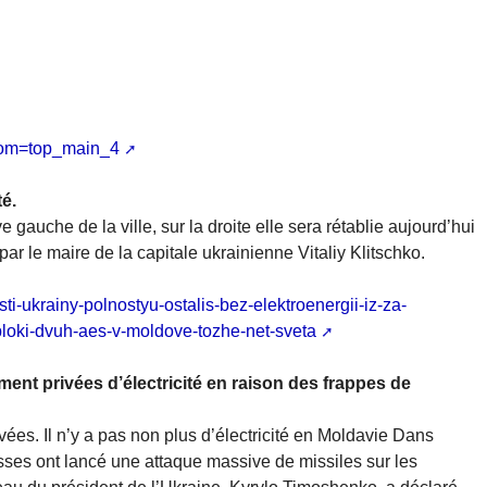
rom=top_main_4
té.
ve gauche de la ville, sur la droite elle sera rétablie aujourd’hui
r le maire de la capitale ukrainienne Vitaliy Klitschko.
sti-ukrainy-polnostyu-ostalis-bez-elektroenergii-iz-za-
bloki-dvuh-aes-v-moldove-tozhe-net-sveta
ent privées d’électricité en raison des frappes de
vées. Il n’y a pas non plus d’électricité en Moldavie Dans
sses ont lancé une attaque massive de missiles sur les