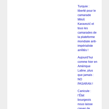
Turquie :
liberté pour le
camarade
Miloš
Karavezić et
tous les
camarades de
la plateforme
mondiale anti-
impérialiste
arrêtés !
Aujourd’hui
comme hier en
Amérique
Latine, plus
que jamais :
NO
PASARAN !
Canicule :
l’État
bourgeois
nous laisse
crever de