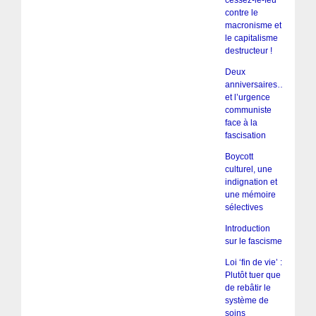
contre le
macronisme et
le capitalisme
destructeur !
Deux
anniversaires…
et l’urgence
communiste
face à la
fascisation
Boycott
culturel, une
indignation et
une mémoire
sélectives
Introduction
sur le fascisme
Loi ‘fin de vie’ :
Plutôt tuer que
de rebâtir le
système de
soins