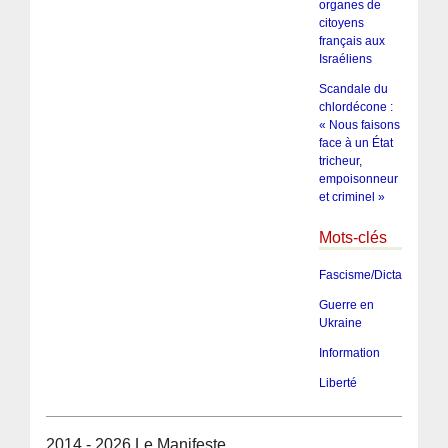
organes de
citoyens
français aux
Israéliens
Scandale du
chlordécone :
« Nous faisons
face à un État
tricheur,
empoisonneur
et criminel »
Mots-clés
Fascisme/Dictature/Tota
Guerre en
Ukraine
Information
Liberté
2014 - 2026 Le Manifeste