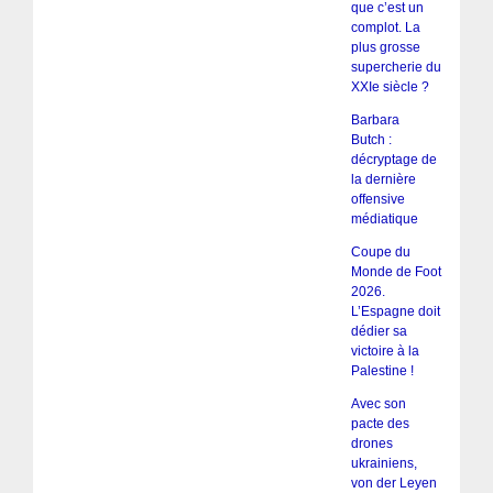
que c’est un
complot. La
plus grosse
supercherie du
XXIe siècle ?
Barbara
Butch :
décryptage de
la dernière
offensive
médiatique
Coupe du
Monde de Foot
2026.
L’Espagne doit
dédier sa
victoire à la
Palestine !
Avec son
pacte des
drones
ukrainiens,
von der Leyen