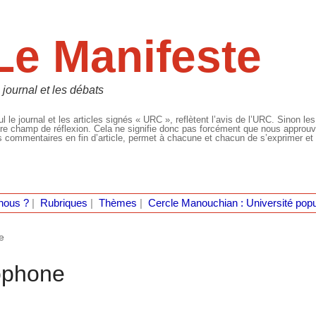
Le Manifeste
 journal et les débats
l le journal et les articles signés « URC », reflètent l’avis de l’URC. Sinon les
re champ de réflexion. Cela ne signifie donc pas forcément que nous approuvio
 commentaires en fin d’article, permet à chacune et chacun de s’exprimer et 
nous ?
|
Rubriques
|
Thèmes
|
Cercle Manouchian : Université popu
e
ophone