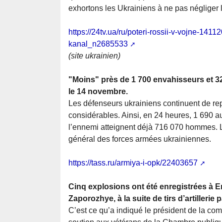
exhortons les Ukrainiens à ne pas négliger l
https://24tv.ua/ru/poteri-rossii-v-vojne-141
kanal_n2685533
(site ukrainien)
"Moins" près de 1 700 envahisseurs et 3
le 14 novembre.
Les défenseurs ukrainiens continuent de rep
considérables. Ainsi, en 24 heures, 1 690 au
l’ennemi atteignent déjà 716 070 hommes. La
général des forces armées ukrainiennes.
https://tass.ru/armiya-i-opk/22403657
Cinq explosions ont été enregistrées à Ene
Zaporozhye, à la suite de tirs d’artilleri
C’est ce qu’a indiqué le président de la comm