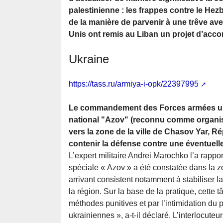
palestinienne : les frappes contre le Hez
de la manière de parvenir à une trêve ave
Unis ont remis au Liban un projet d’acco
Ukraine
https://tass.ru/armiya-i-opk/22397995
Le commandement des Forces armées ukra
national "Azov" (reconnu comme organisat
vers la zone de la ville de Chasov Yar, R
contenir la défense contre une éventuelle
L’expert militaire Andrei Marochko l’a rappo
spéciale « Azov » a été constatée dans la 
arrivant consistent notamment à stabiliser 
la région. Sur la base de la pratique, cett
méthodes punitives et par l’intimidation du 
ukrainiennes », a-t-il déclaré. L’interlocute