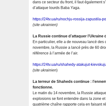
dans ce secteur du front, il faut également 
d’attaque lourds Baba Yaga.
https://24tv.ua/ru/nochju-rossija-zapustila
(site ukrainien)
La Russie continue d’attaquer l’Ukraine d
En particulier, elle a de nouveau lancé des
novembre, la Russie a lancé près de 60 drone
référence à l’armée de l’air.
https://24tv.ua/ru/shahedy-atakujut-kievsk
(site ukrainien
)
La terreur de Shaheds continue : l’ennemi
fonctionne.
Le matin du 14 novembre, la Russie attaqu
explosions se font entendre dans la zone et
quatrième chaîne rapporte cela en faisant ré