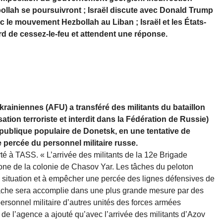
bollah se poursuivront ; Israël discute avec Donald Trump
c le mouvement Hezbollah au Liban ; Israël et les États-
rd de cessez-le-feu et attendent une réponse.
iniennes (AFU) a transféré des militants du bataillon
ion terroriste et interdit dans la Fédération de Russie)
épublique populaire de Donetsk, en une tentative de
 percée du personnel militaire russe.
rté à TASS. « L’arrivée des militants de la 12e Brigade
zone de la colonie de Chasov Yar. Les tâches du peloton
la situation et à empêcher une percée des lignes défensives de
e tâche sera accomplie dans une plus grande mesure par des
personnel militaire d’autres unités des forces armées
ur de l’agence a ajouté qu’avec l’arrivée des militants d’Azov