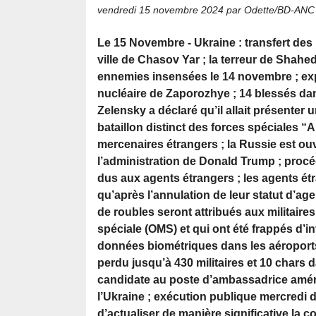
vendredi 15 novembre 2024
par Odette/BD-ANC
Le 15 Novembre - Ukraine : transfert des 
ville de Chasov Yar ; la terreur de Shahed
ennemies insensées le 14 novembre ; explo
nucléaire de Zaporozhye ; 14 blessés da
Zelensky a déclaré qu’il allait présenter
bataillon distinct des forces spéciales “
mercenaires étrangers ; la Russie est ou
l’administration de Donald Trump ; proc
dus aux agents étrangers ; les agents ét
qu’après l’annulation de leur statut d’ag
de roubles seront attribués aux militaires
spéciale (OMS) et qui ont été frappés d’in
données biométriques dans les aéroports
perdu jusqu’à 430 militaires et 10 chars d
candidate au poste d’ambassadrice améri
l’Ukraine ; exécution publique mercredi d
d’actualiser de manière significative la