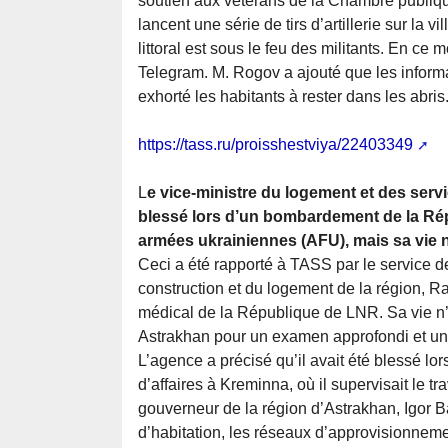
soutien aux vétérans de la Chambre publiqu
lancent une série de tirs d’artillerie sur la 
littoral est sous le feu des militants. En ce 
Telegram. M. Rogov a ajouté que les informat
exhorté les habitants à rester dans les abris
https://tass.ru/proisshestviya/22403349
L
e vice-ministre du logement et des serv
blessé lors d’un bombardement de la Ré
armées ukrainiennes (AFU), mais sa vie 
Ceci a été rapporté à TASS par le service d
construction et du logement de la région, 
médical de la République de LNR. Sa vie n
Astrakhan pour un examen approfondi et une 
L’agence a précisé qu’il avait été blessé l
d’affaires à Kreminna, où il supervisait le tr
gouverneur de la région d’Astrakhan, Igor 
d’habitation, les réseaux d’approvisionnemen