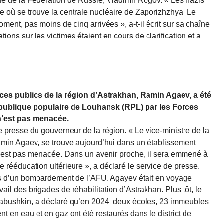
e de la Fédération de Russie, Vladimir Rogov. « Les nazis
ville où se trouve la centrale nucléaire de Zaporizhzhya. Le
moment, pas moins de cinq arrivées », a-t-il écrit sur sa chaîne
ions sur les victimes étaient en cours de clarification et a
.
ices publics de la région d’Astrakhan, Ramin Agaev, a été
publique populaire de Louhansk (RPL) par les Forces
n’est pas menacée.
e presse du gouverneur de la région. « Le vice-ministre de la
Ramin Agaev, se trouve aujourd’hui dans un établissement
’est pas menacée. Dans un avenir proche, il sera emmené à
rééducation ultérieure », a déclaré le service de presse.
ors d’un bombardement de l’AFU. Agayev était en voyage
avail des brigades de réhabilitation d’Astrakhan. Plus tôt, le
Babushkin, a déclaré qu’en 2024, deux écoles, 23 immeubles
t en eau et en gaz ont été restaurés dans le district de