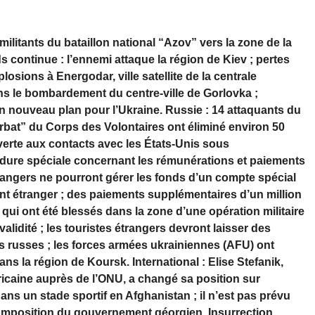
militants du bataillon national “Azov” vers la zone de la
s continue : l’ennemi attaque la région de Kiev ; pertes
sions à Energodar, ville satellite de la centrale
ns le bombardement du centre-ville de Gorlovka ;
 un nouveau plan pour l’Ukraine. Russie : 14 attaquants du
Arbat” du Corps des Volontaires ont éliminé environ 50
verte aux contacts avec les États-Unis sous
édure spéciale concernant les rémunérations et paiements
rangers ne pourront gérer les fonds d’un compte spécial
ent étranger ; des paiements supplémentaires d’un million
 qui ont été blessés dans la zone d’une opération militaire
validité ; les touristes étrangers devront laisser des
 russes ; les forces armées ukrainiennes (AFU) ont
ans la région de Koursk. International : Elise Stefanik,
caine auprès de l’ONU, a changé sa position sur
ans un stade sportif en Afghanistan ; il n’est pas prévu
 composition du gouvernement géorgien. Insurrection