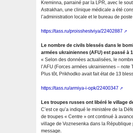
Kreminna, parrainé par la LPR, avec le sout
Astrakhan, une clinique médicale a été const
l’administration locale et le bureau de pos
https://tass.ru/proisshestviya/22402887
Le nombre de civils blessés dans le bom
armées ukrainiennes (AFU) est passé à 
« Selon des données actualisées, le nombre
l’AFU (Forces armées ukrainiennes – note TA
Plus tôt, Prikhodko avait fait état de 13 bles
https://tass.ru/armiya-i-opk/22400347
Les troupes russes ont libéré le village
C’est ce qu’a indiqué le ministère de la Dé
de troupes « Centre » ont continué à avanc
village de Voznesenka dans la République p
message.