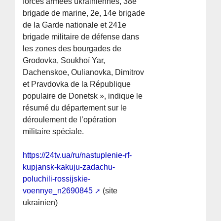
forces armées ukrainiennes, 38e
brigade de marine, 2e, 14e brigade
de la Garde nationale et 241e
brigade militaire de défense dans
les zones des bourgades de
Grodovka, Soukhoï Yar,
Dachenskoe, Oulianovka, Dimitrov
et Pravdovka de la République
populaire de Donetsk », indique le
résumé du département sur le
déroulement de l’opération
militaire spéciale.
https://24tv.ua/ru/nastuplenie-rf-
kupjansk-kakuju-zadachu-
poluchili-rossijskie-
voennye_n2690845
(site
ukrainien)