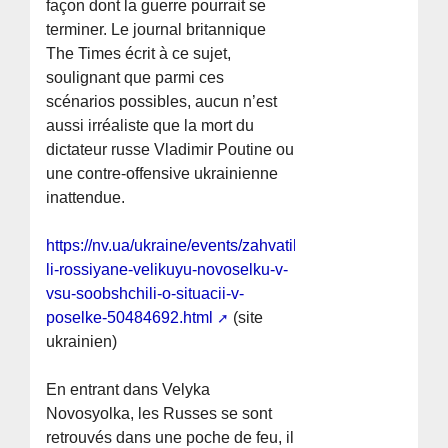
façon dont la guerre pourrait se
terminer. Le journal britannique
The Times écrit à ce sujet,
soulignant que parmi ces
scénarios possibles, aucun n’est
aussi irréaliste que la mort du
dictateur russe Vladimir Poutine ou
une contre-offensive ukrainienne
inattendue.
https://nv.ua/ukraine/events/zahvatili-
li-rossiyane-velikuyu-novoselku-v-
vsu-soobshchili-o-situacii-v-
poselke-50484692.html
(site
ukrainien)
En entrant dans Velyka
Novosyolka, les Russes se sont
retrouvés dans une poche de feu, il