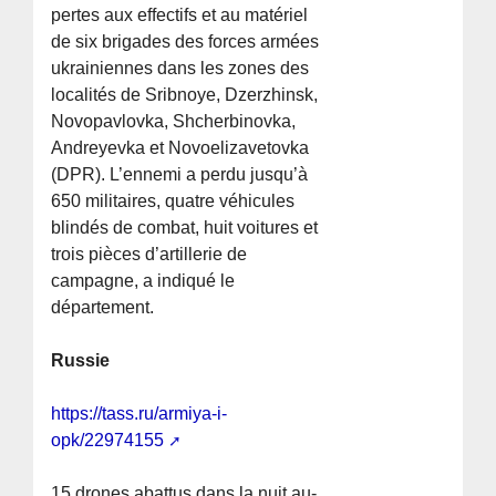
pertes aux effectifs et au matériel
de six brigades des forces armées
ukrainiennes dans les zones des
localités de Sribnoye, Dzerzhinsk,
Novopavlovka, Shcherbinovka,
Andreyevka et Novoelizavetovka
(DPR). L’ennemi a perdu jusqu’à
650 militaires, quatre véhicules
blindés de combat, huit voitures et
trois pièces d’artillerie de
campagne, a indiqué le
département.
Russie
https://tass.ru/armiya-i-
opk/22974155
15 drones abattus dans la nuit au-