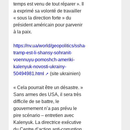
temps est venu de tout réparer ». Il
a exprimé sa volonté de travailler
« sous la direction forte » du
président américain pour parvenir
à la paix.
https://nv.ua/world/geopolitics/ssha-
tramp-est-li-shansy-sohranit-
voennuyu-pomoshch-ameriki-
kalenyuk-novosti-ukrainy-
50494981.html
(site ukrainien)
« Cela pourrait être un désastre. »
Sans armes des USA, il sera très
difficile de se battre, le
gouvernement n’a pas prévu le
pire scénario – entretien avec
Kalenyuk. La directrice exécutive
du Centre d’action anti-corruption,