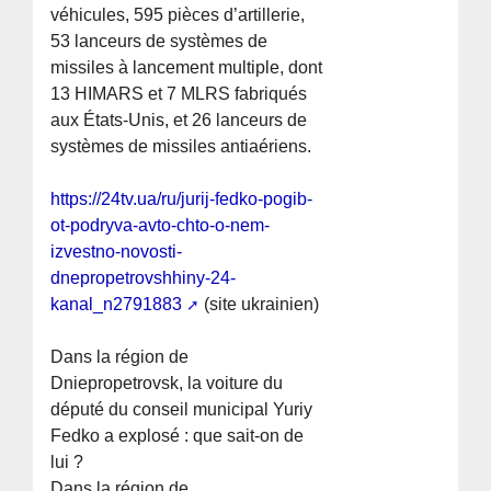
véhicules, 595 pièces d’artillerie,
53 lanceurs de systèmes de
missiles à lancement multiple, dont
13 HIMARS et 7 MLRS fabriqués
aux États-Unis, et 26 lanceurs de
systèmes de missiles antiaériens.
https://24tv.ua/ru/jurij-fedko-pogib-
ot-podryva-avto-chto-o-nem-
izvestno-novosti-
dnepropetrovshhiny-24-
kanal_n2791883
(site ukrainien)
Dans la région de
Dniepropetrovsk, la voiture du
député du conseil municipal Yuriy
Fedko a explosé : que sait-on de
lui ?
Dans la région de