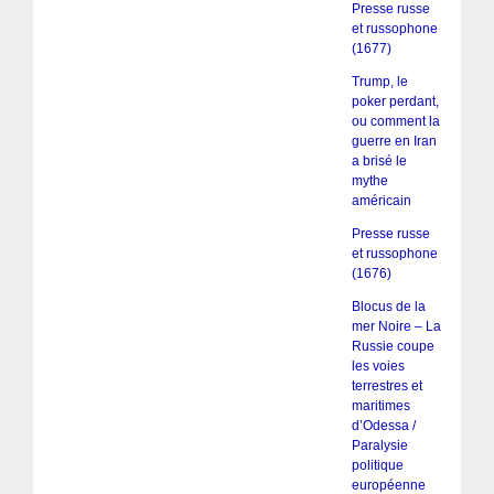
Presse russe
et russophone
(1677)
Trump, le
poker perdant,
ou comment la
guerre en Iran
a brisé le
mythe
américain
Presse russe
et russophone
(1676)
Blocus de la
mer Noire – La
Russie coupe
les voies
terrestres et
maritimes
d’Odessa /
Paralysie
politique
européenne