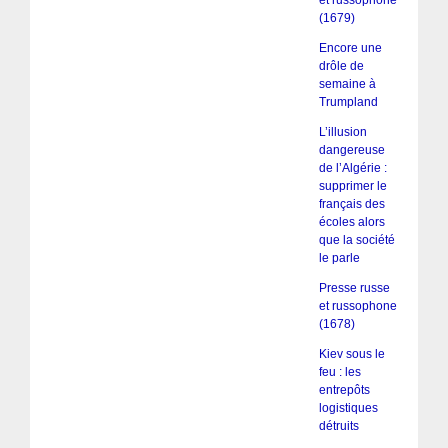
(1679)
Encore une
drôle de
semaine à
Trumpland
L’illusion
dangereuse
de l’Algérie :
supprimer le
français des
écoles alors
que la société
le parle
Presse russe
et russophone
(1678)
Kiev sous le
feu : les
entrepôts
logistiques
détruits