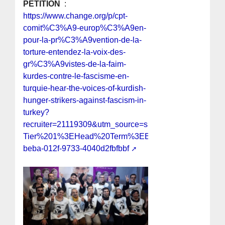
PÉTITION
:
https://www.change.org/p/cpt-
comit%C3%A9-europ%C3%A9en-
pour-la-pr%C3%A9vention-de-la-
torture-entendez-la-voix-des-
gr%C3%A9vistes-de-la-faim-
kurdes-contre-le-fascisme-en-
turquie-hear-the-voices-of-kurdish-
hunger-strikers-against-fascism-in-
turkey?
recruiter=21119309&utm_source=share_petition&ut
Tier%201%3EHead%20Term%3EBMM&recruited_by_id
beba-012f-9733-4040d2fbfbbf