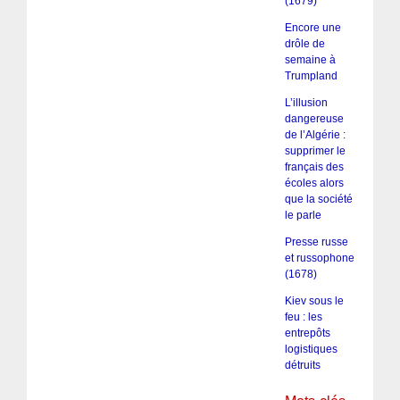
(1679)
Encore une
drôle de
semaine à
Trumpland
L’illusion
dangereuse
de l’Algérie :
supprimer le
français des
écoles alors
que la société
le parle
Presse russe
et russophone
(1678)
Kiev sous le
feu : les
entrepôts
logistiques
détruits