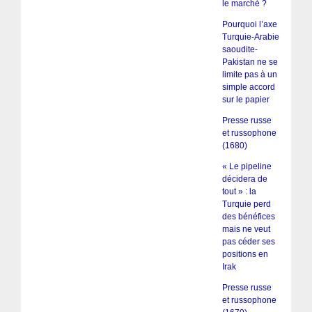
le marché ?
Pourquoi l’axe
Turquie-Arabie
saoudite-
Pakistan ne se
limite pas à un
simple accord
sur le papier
Presse russe
et russophone
(1680)
« Le pipeline
décidera de
tout » : la
Turquie perd
des bénéfices
mais ne veut
pas céder ses
positions en
Irak
Presse russe
et russophone