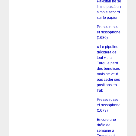
Pakistan ne se
limite pas à un
simple accord
sur le papier
Presse russe
et russophone
(1680)
« Le pipeline
décidera de
tout » : la
Turquie perd
des bénéfices
mais ne veut
pas céder ses
positions en
Irak
Presse russe
et russophone
(1679)
Encore une
drôle de
semaine à