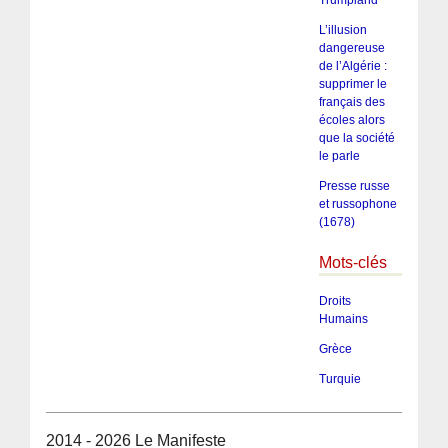
Trumpland
L’illusion
dangereuse
de l’Algérie :
supprimer le
français des
écoles alors
que la société
le parle
Presse russe
et russophone
(1678)
Mots-clés
Droits
Humains
Grèce
Turquie
2014 - 2026 Le Manifeste