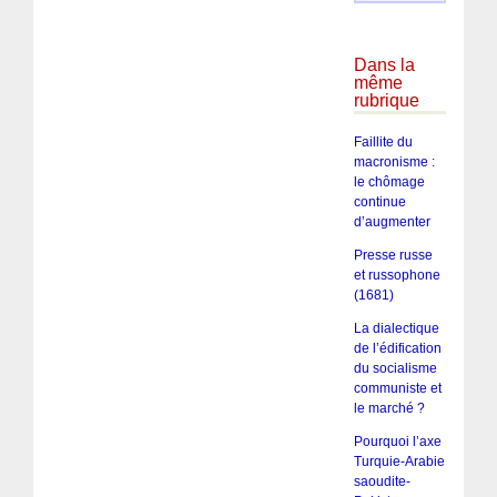
Dans la
même
rubrique
Faillite du
macronisme :
le chômage
continue
d’augmenter
Presse russe
et russophone
(1681)
La dialectique
de l’édification
du socialisme
communiste et
le marché ?
Pourquoi l’axe
Turquie-Arabie
saoudite-