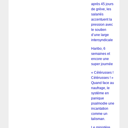
après 45 jours
de grève, les
salariés
accentuent la
pression avec
le soutien
d’une large
intersyndicale
Haribo, 6
semaines et
encore une
super journée
« Célérusses !
Célérusses ! »
Quand face au
naufrage, le
système en
panique
psalmodie une
incantation
comme un
talisman.
Le ministère