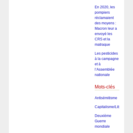
En 2020, les
pompiers
réclamaient
des moyens :
Macron leur a
envoyé les
CRS et la
matraque
Les pesticides
à la campagne
et à
l’Assemblée
nationale
Mots-clés
Antisémitisme
Capitalisme/Libéralism
Deuxième
Guerre
mondiale