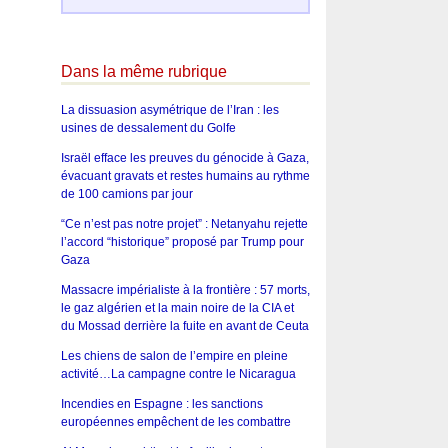
Dans la même rubrique
La dissuasion asymétrique de l’Iran : les
usines de dessalement du Golfe
Israël efface les preuves du génocide à Gaza,
évacuant gravats et restes humains au rythme
de 100 camions par jour
“Ce n’est pas notre projet” : Netanyahu rejette
l’accord “historique” proposé par Trump pour
Gaza
Massacre impérialiste à la frontière : 57 morts,
le gaz algérien et la main noire de la CIA et
du Mossad derrière la fuite en avant de Ceuta
Les chiens de salon de l’empire en pleine
activité…La campagne contre le Nicaragua
Incendies en Espagne : les sanctions
européennes empêchent de les combattre