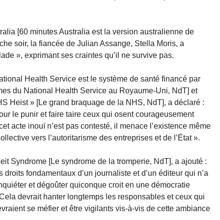
alia [60 minutes Australia est la version australienne de
e soir, la fiancée de Julian Assange, Stella Moris, a
ade », exprimant ses craintes qu’il ne survive pas.
tional Health Service est le système de santé financé par
tèmes du National Health Service au Royaume-Uni, NdT] et
S Heist » [Le grand braquage de la NHS, NdT], a déclaré :
our le punir et faire taire ceux qui osent courageusement
et acte inouï n’est pas contesté, il menace l’existence même
ollective vers l’autoritarisme des entreprises et de l’État ».
it Syndrome [Le syndrome de la tromperie, NdT], a ajouté :
s droits fondamentaux d’un journaliste et d’un éditeur qui n’a
quiéter et dégoûter quiconque croit en une démocratie
 Cela devrait hanter longtemps les responsables et ceux qui
vraient se méfier et être vigilants vis-à-vis de cette ambiance