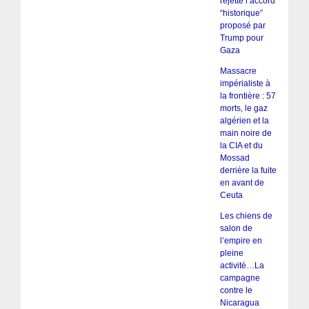
rejette l’accord
“historique”
proposé par
Trump pour
Gaza
Massacre
impérialiste à
la frontière : 57
morts, le gaz
algérien et la
main noire de
la CIA et du
Mossad
derrière la fuite
en avant de
Ceuta
Les chiens de
salon de
l’empire en
pleine
activité…La
campagne
contre le
Nicaragua