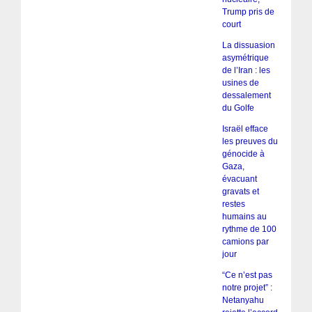
Trump pris de
court
La dissuasion
asymétrique
de l’Iran : les
usines de
dessalement
du Golfe
Israël efface
les preuves du
génocide à
Gaza,
évacuant
gravats et
restes
humains au
rythme de 100
camions par
jour
“Ce n’est pas
notre projet” :
Netanyahu