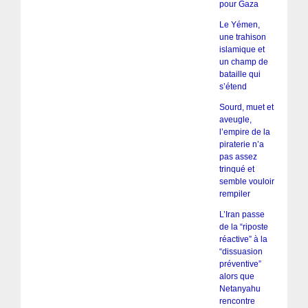
pour Gaza
Le Yémen,
une trahison
islamique et
un champ de
bataille qui
s’étend
Sourd, muet et
aveugle,
l’empire de la
piraterie n’a
pas assez
trinqué et
semble vouloir
rempiler
L’Iran passe
de la “riposte
réactive” à la
“dissuasion
préventive”
alors que
Netanyahu
rencontre