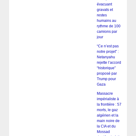
évacuant
gravats et
restes
humains au
rythme de 100
camions par
jour
“Ce n’est pas
notre projet” :
Netanyahu
rejette l’accord
“historique”
proposé par
Trump pour
Gaza
Massacre
impérialiste à
la frontière : 57
morts, le gaz
algérien et la
main noire de
la CIA et du
Mossad