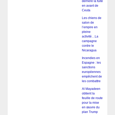
derrière la fuite
en avant de
Ceuta
Les chiens de
salon de
l’empire en
pleine
activité…La
campagne
contre le
Nicaragua
Incendies en
Espagne : les
sanctions
européennes
empêchent de
les combattre
Al Mayadeen
obtient la
feuille de route
pour la mise
en œuvre du
plan Trump