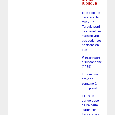
rubrique
« Le pipeline
décidera de
tout » : la
Turquie perd
des bénéfices
mais ne veut
pas céder ses
positions en
Irak
Presse russe
et russophone
(1679)
Encore une
drôle de
semaine à
Trumpland
L’illusion
dangereuse
de l’Algérie :
supprimer le
français des