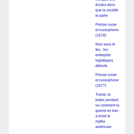
écoles alors
que la société
le parle
Presse russe
et russophone
(1678)
Kiev sous le
feu : les
entrepôts
logistiques
détruits
Presse russe
et russophone
(1677)
Trump, le
poker perdant,
ou comment la
guerre en Iran
a brisé le
mythe
américain