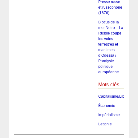
Presse russe
et russophone
(1676)
Blocus de la
mer Noire – La
Russie coupe
les voies
terrestres et
maritimes
d’Odessa /
Paralysie
politique
européenne
Mots-clés
Capitalisme/Libéralism
Économie
Impérialisme
Lettonie