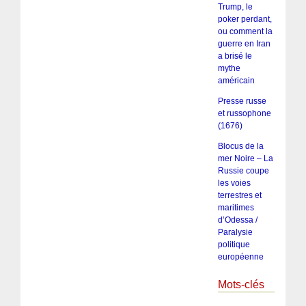
Trump, le
poker perdant,
ou comment la
guerre en Iran
a brisé le
mythe
américain
Presse russe
et russophone
(1676)
Blocus de la
mer Noire – La
Russie coupe
les voies
terrestres et
maritimes
d’Odessa /
Paralysie
politique
européenne
Mots-clés