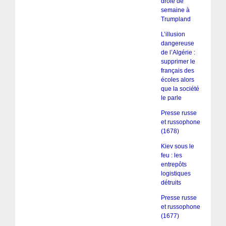
drôle de
semaine à
Trumpland
L’illusion
dangereuse
de l’Algérie :
supprimer le
français des
écoles alors
que la société
le parle
Presse russe
et russophone
(1678)
Kiev sous le
feu : les
entrepôts
logistiques
détruits
Presse russe
et russophone
(1677)