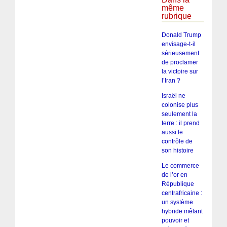
même
rubrique
Donald Trump
envisage-t-il
sérieusement
de proclamer
la victoire sur
l’Iran ?
Israël ne
colonise plus
seulement la
terre : il prend
aussi le
contrôle de
son histoire
Le commerce
de l’or en
République
centrafricaine :
un système
hybride mêlant
pouvoir et