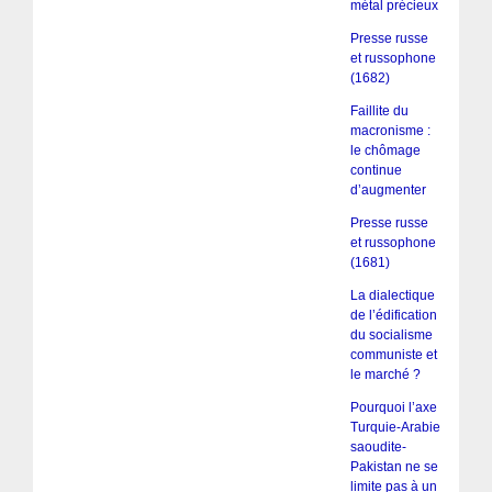
métal précieux
Presse russe
et russophone
(1682)
Faillite du
macronisme :
le chômage
continue
d’augmenter
Presse russe
et russophone
(1681)
La dialectique
de l’édification
du socialisme
communiste et
le marché ?
Pourquoi l’axe
Turquie-Arabie
saoudite-
Pakistan ne se
limite pas à un