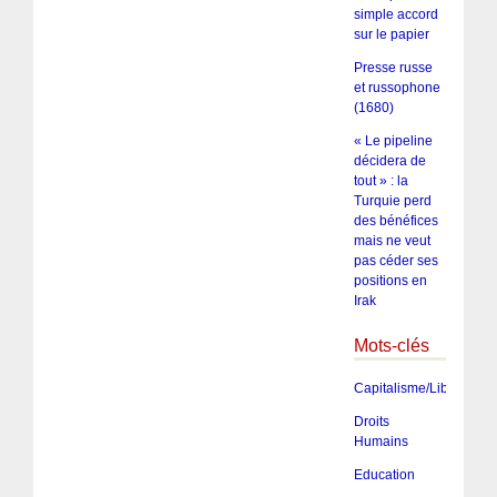
simple accord
sur le papier
Presse russe
et russophone
(1680)
« Le pipeline
décidera de
tout » : la
Turquie perd
des bénéfices
mais ne veut
pas céder ses
positions en
Irak
Mots-clés
Capitalisme/Libéralism
Droits
Humains
Education